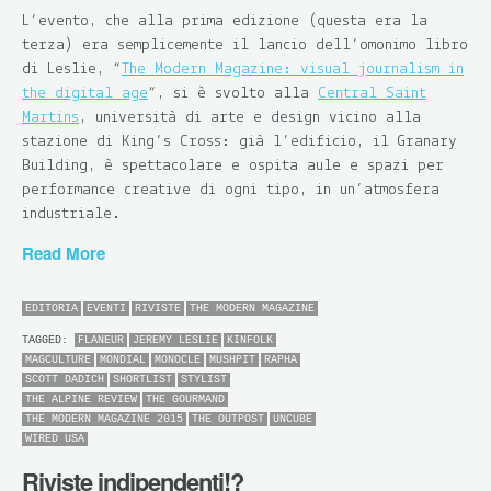
L’evento, che alla prima edizione (questa era la
terza) era semplicemente il lancio dell’omonimo libro
di Leslie, “
The Modern Magazine: visual journalism in
the digital age
“, si è svolto alla
Central Saint
Martins
, università di arte e design vicino alla
stazione di King’s Cross: già l’edificio, il Granary
Building, è spettacolare e ospita aule e spazi per
performance creative di ogni tipo, in un’atmosfera
industriale.
Read More
EDITORIA
EVENTI
RIVISTE
THE MODERN MAGAZINE
TAGGED:
FLANEUR
JEREMY LESLIE
KINFOLK
MAGCULTURE
MONDIAL
MONOCLE
MUSHPIT
RAPHA
SCOTT DADICH
SHORTLIST
STYLIST
THE ALPINE REVIEW
THE GOURMAND
THE MODERN MAGAZINE 2015
THE OUTPOST
UNCUBE
WIRED USA
Riviste indipendenti!?