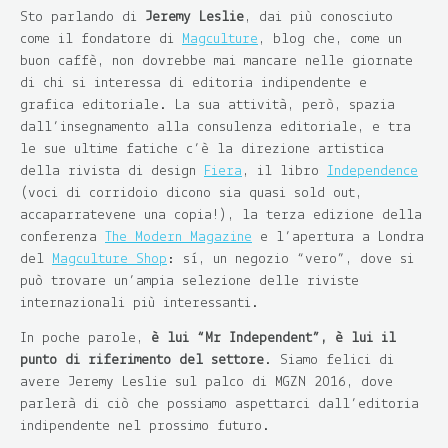
Sto parlando di
Jeremy Leslie
, dai più conosciuto
come il fondatore di
Magculture
, blog che, come un
buon caffè, non dovrebbe mai mancare nelle giornate
di chi si interessa di editoria indipendente e
grafica editoriale. La sua attività, però, spazia
dall’insegnamento alla consulenza editoriale, e tra
le sue ultime fatiche c’è la direzione artistica
della rivista di design
Fiera
, il libro
Independence
(voci di corridoio dicono sia quasi sold out,
accaparratevene una copia!), la terza edizione della
conferenza
The Modern Magazine
e l’apertura a Londra
del
Magculture Shop
: sì, un negozio “vero”, dove si
può trovare un’ampia selezione delle riviste
internazionali più interessanti.
In poche parole,
è lui “Mr Independent”, è lui il
punto di riferimento del settore
. Siamo felici di
avere Jeremy Leslie sul palco di MGZN 2016, dove
parlerà di ciò che possiamo aspettarci dall’editoria
indipendente nel prossimo futuro.