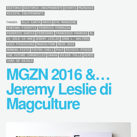
EDITORIA
EDITORIA INDIPENDENTE
EVENTI
MGZN2016
RIVISTE INDIPENDENTI
TAGGED:
ALLA CARTA
AMICA
EYE MAGAZINE
FABIANA FIEROTTI
FEDERICO FERRAZZA
FEDERICO SARICA
FEDRIGONI
FRANCESCO FRANCHI
IL
IL SOLE 24 ORE
JEREMY LESLIE
JOHN L. WALTERS
LUCA PIANIGIANI
MAGCULTURE
MGZN 2016
MORENO PISTO
PIETRO CHELI
PULP
RIVISTA STUDIO
THE FUTURE CHRONICLES
URBAN
VOLKER TOLLE
WIRED
YARA DE NICOLA
MGZN 2016 &…
Jeremy Leslie di
Magculture