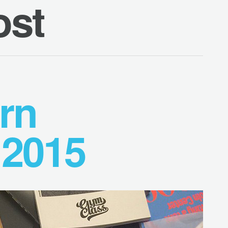
ost
rn
 2015