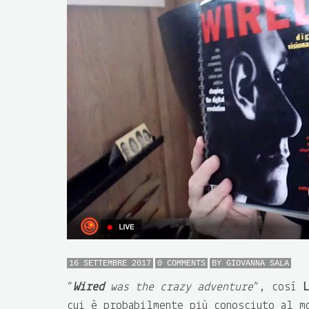
16 SETTEMBRE 2017
0 COMMENTS
BY
GIOVANNA SALA
“
Wired
was the crazy adventure
“, così
L
cui è probabilmente più conosciuto al m