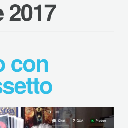
 2017
o con
setto