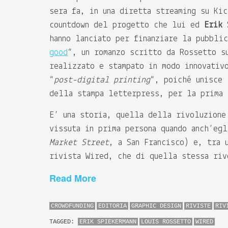
sera fa, in una diretta streaming su Ki
countdown del progetto che lui ed
Erik 
hanno lanciato per finanziare la pubbli
good
“, un romanzo scritto da Rossetto s
realizzato e stampato in modo innovativ
“
post-digital printing
“, poiché unisce 
della stampa letterpress, per la prima 
E’ una storia, quella della rivoluzione
vissuta in prima persona quando anch’eg
Market Street
, a San Francisco) e, tra 
rivista Wired, che di quella stessa riv
Read More
CROWDFUNDING
EDITORIA
GRAPHIC DESIGN
RIVISTE
RIV
TAGGED:
ERIK SPIEKERMANN
LOUIS ROSSETTO
WIRED