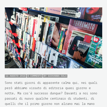
11 AGOSTO 2016
0 COMMENTS
BY
GIOVANNA SALA
Sono stati giorni di apparente calma qui, nei quali
però abbiamo vissuto di editoria quasi giorno e
notte. Ma cos’è successo dunque? Davanti a noi sono
passati di nuovo qualche centinaio di studenti, di
quelli che il primo giorno non alzano mai la mano