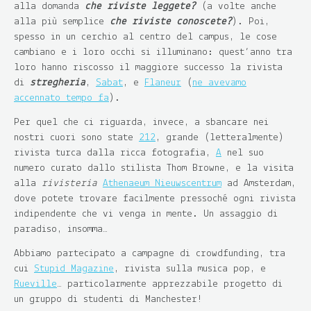
alla domanda
che riviste leggete?
(a volte anche
alla più semplice
che riviste conoscete?
). Poi,
spesso in un cerchio al centro del campus, le cose
cambiano e i loro occhi si illuminano: quest’anno tra
loro hanno riscosso il maggiore successo la rivista
di
stregheria
,
Sabat
, e
Flaneur
(
ne avevamo
accennato tempo fa
).
Per quel che ci riguarda, invece, a sbancare nei
nostri cuori sono state
212
, grande (letteralmente)
rivista turca dalla ricca fotografia,
A
nel suo
numero curato dallo stilista Thom Browne, e la visita
alla
rivisteria
Athenaeum Nieuwscentrum
ad Amsterdam,
dove potete trovare facilmente pressoché ogni rivista
indipendente che vi venga in mente. Un assaggio di
paradiso, insomma…
Abbiamo partecipato a campagne di crowdfunding, tra
cui
Stupid Magazine
, rivista sulla musica pop, e
Rueville
… particolarmente apprezzabile progetto di
un gruppo di studenti di Manchester!