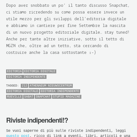
Dopo aver snobbato un po’ il tanto discusso Snapchat,
ci stiamo ricredendo su come possa essere invece un
utile mezzo per gli sviluppi dell’editoria digitale
e abbiamo in cantiere per fine Settembre la nascita
di un nuovo progetto editoriale digitale… stay tuned!
Anche per tante altre iniziative, sotto il tetto di
MGZN che, oltre ad un tetto, sta cercando di
costruire anche la casa sottostante :-)
EDITORIA
EDITORIA DIGITALE
EDITORIA INDIPENDENTE
TAGGED:
212
ATHENAEUM NIEUWSCENTRUM
EDITORIA DIGITALE
EDITORIA INDIPENDENTE
RUEVILLE
SABAT
SNAPCHAT
STUPID MAGAZINE
Riviste indipendenti!?
Se vuoi saperne di più sulle riviste indipendenti, leggi
questo post
, ricco di link a eventi, libri, articoli e una