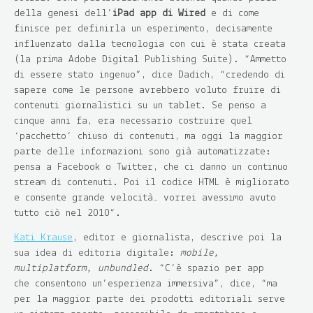
della genesi dell’
iPad app di Wired
e di come
finisce per definirla un esperimento, decisamente
influenzato dalla tecnologia con cui è stata creata
(la prima Adobe Digital Publishing Suite). “Ammetto
di essere stato ingenuo”, dice Dadich, “credendo di
sapere come le persone avrebbero voluto fruire di
contenuti giornalistici su un tablet. Se penso a
cinque anni fa, era necessario costruire quel
‘pacchetto’ chiuso di contenuti, ma oggi la maggior
parte delle informazioni sono già automatizzate:
pensa a Facebook o Twitter, che ci danno un continuo
stream di contenuti. Poi il codice HTML è migliorato
e consente grande velocità… vorrei avessimo avuto
tutto ciò nel 2010”.
Kati Krause
, editor e giornalista, descrive poi la
sua idea di editoria digitale:
mobile,
multiplatform, unbundled
. “C’è spazio per app
che consentono un’esperienza immersiva”, dice, “ma
per la maggior parte dei prodotti editoriali serve