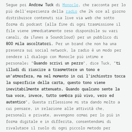
Segue poi
Andrew Tuck
di
Monocle
, che racconta per lo
più dell’esperienza della
radio
che 24 ore al giorno
distribuisce contenuti sia live via web che sotto
forma di podcast (alla fine di ogni trasmissione il
file viene immediatamente reso disponibile su vari
canali, da iTunes a Soundcloud) per un pubblico di
800 mila ascoltatori
. Per un brand che non ha una
presenza sui social network, la radio è un modo per
rendere il dialogo con Monocle più intimo e
personale: “
Quando scrivi un pezzo
“, dice Tuck, “
ti
illudi di riuscire a trasmettere un tono e
un’atmosfera, ma nel momento in cui l’inchiostro tocca
la superficie della carta, questo tono viene
inevitabilmente attenuato. Quando qualcuno sente la
tua voce, invece, tutto sembra più vivo, vero ed
autentico
“. Questa riflessione mi sta dando molto a
cui pensare, in relazione alle attività che,
personali e private, avvengono ormai per lo più in
forma digitale e in differita, consentendomi di
rivalutare il ruolo di ogni piccolo metodo per