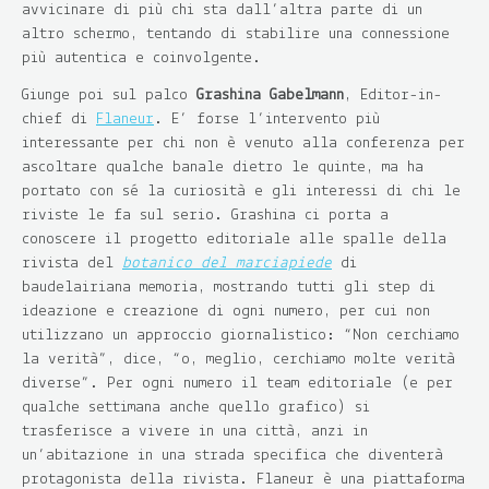
avvicinare di più chi sta dall’altra parte di un
altro schermo, tentando di stabilire una connessione
più autentica e coinvolgente.
Giunge poi sul palco
Grashina Gabelmann
, Editor-in-
chief di
Flaneur
. E’ forse l’intervento più
interessante per chi non è venuto alla conferenza per
ascoltare qualche banale dietro le quinte, ma ha
portato con sé la curiosità e gli interessi di chi le
riviste le fa sul serio. Grashina ci porta a
conoscere il progetto editoriale alle spalle della
rivista del
botanico del marciapiede
di
baudelairiana memoria, mostrando tutti gli step di
ideazione e creazione di ogni numero, per cui non
utilizzano un approccio giornalistico: “Non cerchiamo
la verità”, dice, “o, meglio, cerchiamo molte verità
diverse”. Per ogni numero il team editoriale (e per
qualche settimana anche quello grafico) si
trasferisce a vivere in una città, anzi in
un’abitazione in una strada specifica che diventerà
protagonista della rivista. Flaneur è una piattaforma