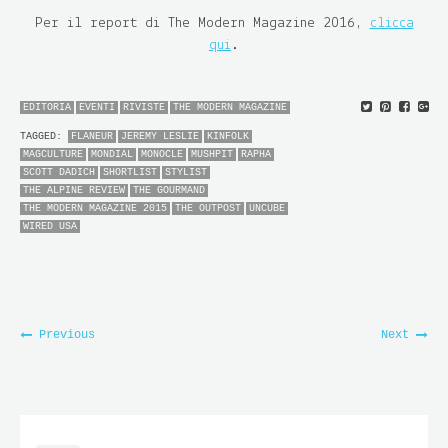
Per il report di The Modern Magazine 2016,
clicca
qui
.
EDITORIA
EVENTI
RIVISTE
THE MODERN MAGAZINE
TAGGED:
FLANEUR
JEREMY LESLIE
KINFOLK
MAGCULTURE
MONDIAL
MONOCLE
MUSHPIT
RAPHA
SCOTT DADICH
SHORTLIST
STYLIST
THE ALPINE REVIEW
THE GOURMAND
THE MODERN MAGAZINE 2015
THE OUTPOST
UNCUBE
WIRED USA
Previous
Next