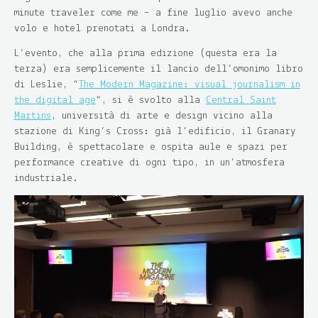
minute traveler come me – a fine luglio avevo anche
volo e hotel prenotati a Londra.
L’evento, che alla prima edizione (questa era la
terza) era semplicemente il lancio dell’omonimo libro
di Leslie, “
The Modern Magazine: visual journalism in
the digital age
“, si è svolto alla
Central Saint
Martins
, università di arte e design vicino alla
stazione di King’s Cross: già l’edificio, il Granary
Building, è spettacolare e ospita aule e spazi per
performance creative di ogni tipo, in un’atmosfera
industriale.