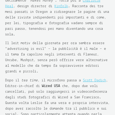
decisamente “
makes money
“. Tocca poi a
Charlotte
Heal
, design director di
Kinfolk
. Racconta dei tre
mesi passati in Oregon a ridisegnare le pagine di una
delle riviste indipendenti più importanti e di come,
per lei, tipografia e fotografia vadano sempre di
pari passo, tenendosi per mano diventando una cosa
sola.
Il leit motiv della giornata per ora sembra essere
“advertising is evil” – la pubblicità è il male – e
il tema fa capolino negli interventi di Flaneur,
Uncube, Mushpit, senza però offrire vere alternative
al modello che da tempo fa sopravvivere editori
grandi e piccoli.
Dopo il
tea time
, il microfono passa a
Scott Dadich
,
Editor-in-chief di
Wired USA
che, dopo due voli
cancellati, può solo raggiungerci in videoconferenza
dagli studi fotografici di Wired a San Francisco.
Questa volta Leslie fa una vera e propria intervista,
dopo aver raccolto le domande tra il pubblico e sui
social. Sono particolarmente attenta quando parla