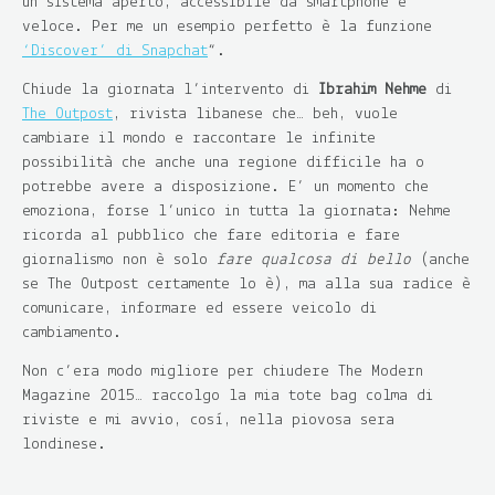
un sistema aperto, accessibile da smartphone e
veloce. Per me un esempio perfetto è la funzione
‘Discover’ di Snapchat
“.
Chiude la giornata l’intervento di
Ibrahim Nehme
di
The Outpost
, rivista libanese che… beh, vuole
cambiare il mondo e raccontare le infinite
possibilità che anche una regione difficile ha o
potrebbe avere a disposizione. E’ un momento che
emoziona, forse l’unico in tutta la giornata: Nehme
ricorda al pubblico che fare editoria e fare
giornalismo non è solo
fare qualcosa di bello
(anche
se The Outpost certamente lo è), ma alla sua radice è
comunicare, informare ed essere veicolo di
cambiamento.
Non c’era modo migliore per chiudere The Modern
Magazine 2015… raccolgo la mia tote bag colma di
riviste e mi avvio, così, nella piovosa sera
londinese.