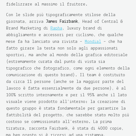
fidelizzare al massimo il fruitore.
Con le slide più tipograficamente stilose della
giornata, arriva
James
Fairbank
, Head of Central &
Brand Marketing di
Rapha
, luxury brand di
abbigliamento e accessori per ciclismo, che qualche
mese fa ha lanciato una rivista –
Mondial
– che ha
fatto girare la testa non solo agli appassionati
sportivi, ma anche al mondo della grafica editoriale
(estremamente curata dal punto di vista sia
tipografico che fotografico, come ogni elemento della
comunicazione di questo brand). Il team è costituito
da circa 11 persone (anche se la maggior parte del
lavoro è fatta essenzialmente da due persone), è al
100% scritto internamente e per il 95% anche il lato
visuale viene prodotto all’interno: la creazione di
questo gruppo è stata fondamentale per garantire la
fattibilità del progetto, che sarebbe stato molto più
costoso se commissionato all’esterno. La prima
tiratura, racconta Fairbank, è stata di 4000 copie,
ma ben presto si è ricorsi ad una ristampa,