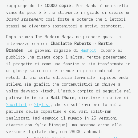
raggiungendo le
10000 copie
. Per Rapha è una scelta
vincente perché è uno strumento in grado di creare un
brand statement
così forte e potente che i lettori
stessi ne diventano sostenitori e attivi promotori.
Dopo pranzo The Modern Magazine propone quasi un
intermezzo comico:
Charlotte Roberts
e
Bertie
Brandes
, le giovani ragazze di
Mushpit
, rubano al
pubblico una risata dopo l’altra, mentre presentano
il progetto di come una fanzine si sia trasformata in
un glossy satirico che prende in giro contenuti e
metodi di una certa editoria femminile, riproponendo
stilemi sia grafici che contenutistici in chiave a
volte davvero kitsch. L’arduo compito di seguirle nel
palinsesto tocca a
Matt Phare
, direttore creativo di
Shortlist
e
Stylist
, che si sofferma per lo più a
parlare delle copertine e dei vari split-run
realizzati (ad esempio il numero in 25 versioni
diverse con Kylie Minogue), ma accenna anche alla
versione digitale che, con 28000 abbonati,