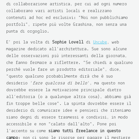
di collaborazione artistica, per cui ad ogni numero
collaborano vari artisti locali e realizzano
contenuti ad hoc ed esclusivi: “Noi non pubblichiamo
portfoli”, ripete più volte Grashina, non senza una
punta di orgoglio.
E’ poi la volta di
Sophie Lovell
di
Uncube
, web
magazine dedicato all’architettura. Sue sono alcune
delle osservazioni più interessanti della giornata,
che fanno fermare a riflettere. “Se chiedi a qualcuno
perché vuole fare un prodotto editoriale”, dice,
“questo qualcuno probabilmente dirà che è suo
desiderio ‘
fare qualcosa di bello
‘, ma questo non
dovrebbe essere la motivazione principale dietro
all’editoria (o a qualunque altra cosa), abbiamo già
fin troppe belle cose”. La spinta dovrebbe essere il
desiderio di comunicare idee e pensieri che riteniamo
siano degni di essere trasmessi e condivisi, in modo
accessibile e non “calato dall’alto”. Pone poi
l’accento su come
siamo tutti freelance in questo
campo
: non ci sono le risorse per pagare il mestiere