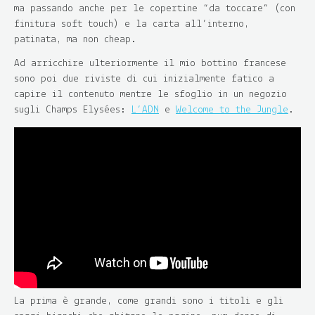
ma passando anche per le copertine “da toccare” (con
finitura soft touch) e la carta all’interno,
patinata, ma non cheap.
Ad arricchire ulteriormente il mio bottino francese
sono poi due riviste di cui inizialmente fatico a
capire il contenuto mentre le sfoglio in un negozio
sugli Champs Elysées:
L’ADN
e
Welcome to the Jungle
.
La prima è grande, come grandi sono i titoli e gli