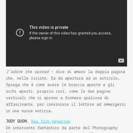
J’adore the spread
– dice di amare la doppia pagina
che, nelle riviste, fa da apertura ad un articolo.
Spiega che è come avere le braccia aperte e gli
occhi aperti, proprio così, come le due pagine
verticali che si aprono a formare qualcosa di
affascinante, per convincere il lettore ad immergersi
in una nuova notizia.
JODY QUON
,
New York magazine
Un intervento fantastico da parte del Photography