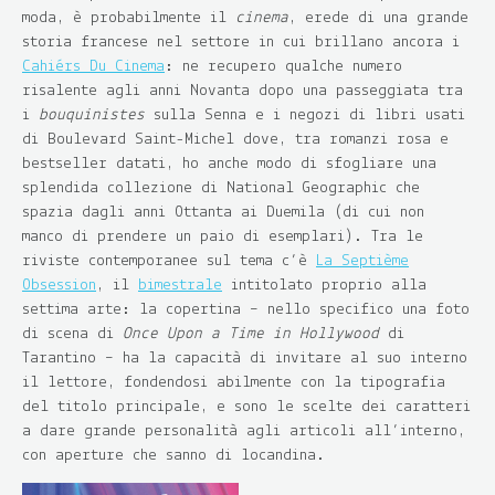
moda, è probabilmente il
cinema
, erede di una grande
storia francese nel settore in cui brillano ancora i
Cahiérs Du Cinema
: ne recupero qualche numero
risalente agli anni Novanta dopo una passeggiata tra
i
bouquinistes
sulla Senna e i negozi di libri usati
di Boulevard Saint-Michel dove, tra romanzi rosa e
bestseller datati, ho anche modo di sfogliare una
splendida collezione di National Geographic che
spazia dagli anni Ottanta ai Duemila (di cui non
manco di prendere un paio di esemplari). Tra le
riviste contemporanee sul tema c’è
La Septième
Obsession
, il
bimestrale
intitolato proprio alla
settima arte: la copertina – nello specifico una foto
di scena di
Once Upon a Time in Hollywood
di
Tarantino – ha la capacità di invitare al suo interno
il lettore, fondendosi abilmente con la tipografia
del titolo principale, e sono le scelte dei caratteri
a dare grande personalità agli articoli all’interno,
con aperture che sanno di locandina.