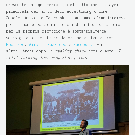
crescente in ogni mercato, del fatto che i player
principali del mondo dell’advertising online –
Google, Amazon e Facebook – non hanno alcun interesse
per il mondo editoriale e quindi affidarsi a loro
per la propria promozione è sostanzialmente
sconsigliato, dei trend da online a stampa, come
Hodinkee
,
Airbnb
,
Buzzfeed
e
Facebook
. E molto
altro. Anche dopo un
reality check
come questo,
I
still fucking love magazines, too
.