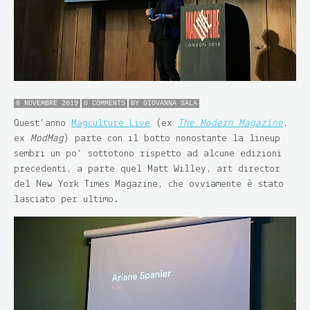
8 NOVEMBRE 2019
0 COMMENTS
BY
GIOVANNA SALA
Quest’anno
Magculture Live
(ex
The Modern Magazine
,
ex
ModMag
) parte con il botto nonostante la lineup
sembri un po’ sottotono rispetto ad alcune edizioni
precedenti, a parte quel Matt Willey, art director
del New York Times Magazine, che ovviamente è stato
lasciato per ultimo.