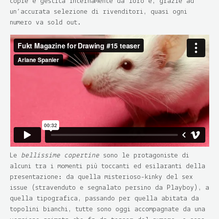
copie è gestita internamente da loro e, grazie ad
un’accurata selezione di rivenditori, quasi ogni
numero va sold out.
Le
bellissime copertine
sono le protagoniste di
alcuni tra i momenti più toccanti ed esilaranti della
presentazione: da quella misterioso-kinky del sex
issue (stravenduto e segnalato persino da Playboy), a
quella tipografica, passando per quella abitata da
topolini bianchi, tutte sono oggi accompagnate da una