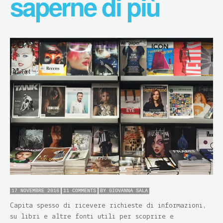
saperne di più
17 NOVEMBRE 2016
11 COMMENTS
BY
GIOVANNA SALA
Capita spesso di ricevere richieste di informazioni,
su libri e altre fonti utili per scoprire e