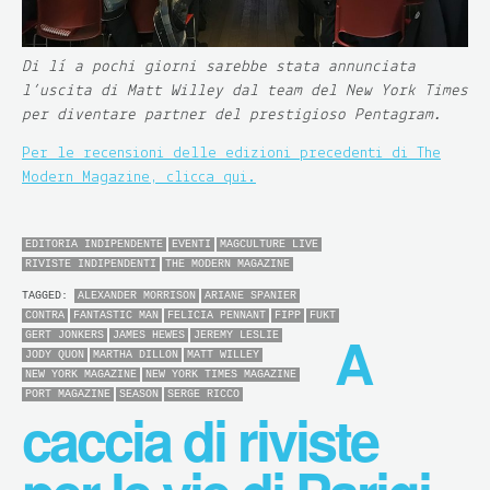
Di lì a pochi giorni sarebbe stata annunciata
l’uscita di Matt Willey dal team del New York Times
per diventare partner del prestigioso Pentagram.
Per le recensioni delle edizioni precedenti di The
Modern Magazine, clicca qui.
EDITORIA INDIPENDENTE
EVENTI
MAGCULTURE LIVE
RIVISTE INDIPENDENTI
THE MODERN MAGAZINE
TAGGED:
ALEXANDER MORRISON
ARIANE SPANIER
CONTRA
FANTASTIC MAN
FELICIA PENNANT
FIPP
FUKT
A
GERT JONKERS
JAMES HEWES
JEREMY LESLIE
JODY QUON
MARTHA DILLON
MATT WILLEY
NEW YORK MAGAZINE
NEW YORK TIMES MAGAZINE
PORT MAGAZINE
SEASON
SERGE RICCO
caccia di riviste