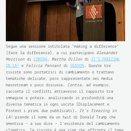
Segue una sessione intitolata “making a difference”
(fare la differenza), a cui partecipano
Alexander
Morrison
di
CONTRA
,
Martha Dillon
di
IT’S FREEZING
IN LA!
e
Felicia Pennant
di
SEASON
. Queste tre
riviste sono portatrici di cambiamento o trattano
tematiche delicate, poco rappresentate nei media
mainstream o poco discusse.
Contra
, ad esempio,
racconta il conflitti attraverso il rapporto tra
immagine e potere, analizzando in profondità una
diversa tematica in ogni uscita (Displacement e
Protest i primi due pubblicati).
It’s freezing in
LA!
prende il nome da un twit di Donald Trump che
smentiva – a suo dire – l’esistenza del cambiamento
climatico… la rivista è una zine che affronta il tema