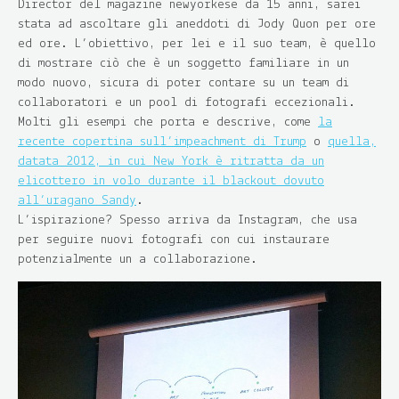
Director del magazine newyorkese da 15 anni, sarei
stata ad ascoltare gli aneddoti di Jody Quon per ore
ed ore. L’obiettivo, per lei e il suo team, è quello
di mostrare ciò che è un soggetto familiare in un
modo nuovo, sicura di poter contare su un team di
collaboratori e un pool di fotografi eccezionali.
Molti gli esempi che porta e descrive, come
la
recente copertina sull’impeachment di Trump
o
quella,
datata 2012, in cui New York è ritratta da un
elicottero in volo durante il blackout dovuto
all’uragano Sandy
.
L’ispirazione? Spesso arriva da Instagram, che usa
per seguire nuovi fotografi con cui instaurare
potenzialmente un a collaborazione.