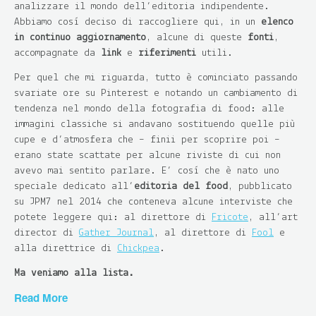
analizzare il mondo dell’editoria indipendente.
Abbiamo così deciso di raccogliere qui, in un
elenco
in continuo aggiornamento
, alcune di queste
fonti
,
accompagnate da
link
e
riferimenti
utili.
Per quel che mi riguarda, tutto è cominciato passando
svariate ore su Pinterest e notando un cambiamento di
tendenza nel mondo della fotografia di food: alle
immagini classiche si andavano sostituendo quelle più
cupe e d’atmosfera che – finii per scoprire poi –
erano state scattate per alcune riviste di cui non
avevo mai sentito parlare. E’ così che è nato uno
speciale dedicato all’
editoria del food
, pubblicato
su JPM7 nel 2014 che conteneva alcune interviste che
potete leggere qui: al direttore di
Fricote
, all’art
director di
Gather Journal
, al direttore di
Fool
e
alla direttrice di
Chickpea
.
Ma veniamo alla lista.
Read More