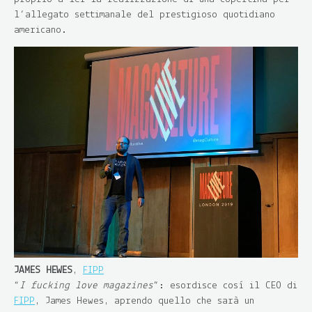
l’allegato settimanale del prestigioso quotidiano
americano.
JAMES HEWES
,
FIPP
“
I fucking love magazines
”: esordisce così il CEO di
FIPP
, James Hewes, aprendo quello che sarà un