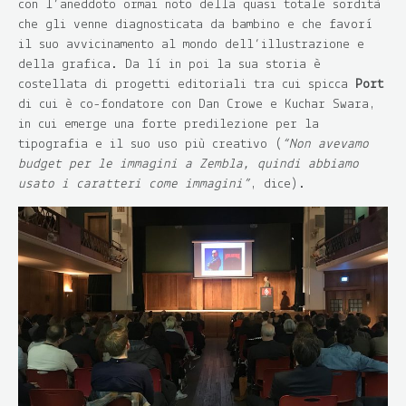
con l’aneddoto ormai noto della quasi totale sordità
che gli venne diagnosticata da bambino e che favorì
il suo avvicinamento al mondo dell’illustrazione e
della grafica. Da lì in poi la sua storia è
costellata di progetti editoriali tra cui spicca
Port
di cui è co-fondatore con Dan Crowe e Kuchar Swara,
in cui emerge una forte predilezione per la
tipografia e il suo uso più creativo (
“Non avevamo
budget per le immagini a Zembla, quindi abbiamo
usato i caratteri come immagini”
, dice).