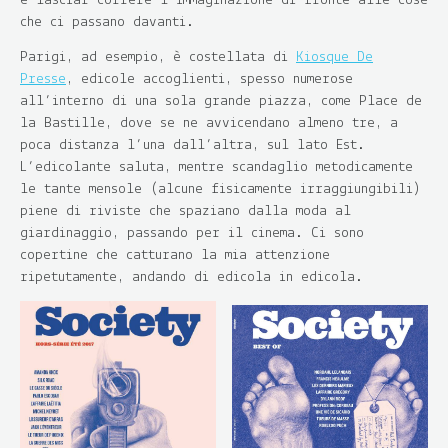
e lasciar correre l’immaginazione di fronte alle cose
che ci passano davanti.
Parigi, ad esempio, è costellata di
Kiosque De
Presse
, edicole accoglienti, spesso numerose
all’interno di una sola grande piazza, come Place de
la Bastille, dove se ne avvicendano almeno tre, a
poca distanza l’una dall’altra, sul lato Est.
L’edicolante saluta, mentre scandaglio metodicamente
le tante mensole (alcune fisicamente irraggiungibili)
piene di riviste che spaziano dalla moda al
giardinaggio, passando per il cinema. Ci sono
copertine che catturano la mia attenzione
ripetutamente, andando di edicola in edicola.