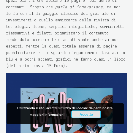
spazi bianchi che abitano le pagine, pur dense di
contenuti. Scopro che
parla di innovazione
, ma non
lo fa con il linguaggio classico del giornale di
investimenti o quello ammiccante della rivista di
tecnologia. Icone, semplici infografiche, sommarietti
riassuntivi e filetti organizzano il contenuto
rendendolo accessibile e accattivante anche ai non
esperti, mentre la quasi totale assenza di pagine
pubblicitarie e i risguardi elegantemente lasciati in
blu e a pochi accenti grafici ne fanno quasi un libro
(del resto, costa 15 Euro).
Utilizzando il sito, accetti l'utilizzo dei cookie da parte nostra.
Accetto
maggiori informazioni