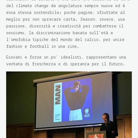
del climate change da angolature sempre nuove ed è
essa stessa sostenibile: poche pagine, sfruttate al
meglio per non sprecare carta.
Season
, invece, usa
passione, diversità e creatività per combattere il
sessismo, la discriminazione basata sull’età e
l’omofobia tipiche del mondo del calcio, per unire
fashion e football in una zine.
Giovani e forse un po’ idealisti, rappresentano una
ventata di freschezza e di speranza per il futuro.