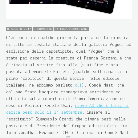
8 AGOSTO 2017
0 COMMENTS
BY
LUCA PIANIGIANI
L’annuncio di qualche giorno fa parla della chiusura
di tutte le testate italiane della galassia Vogue, ad
esclusione della capostipite, quel “Vogue” che è
stata per decenni la creatura di
Franca Sozzani
e che
è rimasta al vertice fino alla (sua) fine e ora
passata ad
Emanuele Farneti
(qualche settimana fa, il
primo “capitolo” di questa storia, nelle edicole
italiane, ne abbiamo parlato
qui
). Condé Nast, che
col suo Stato Maggiore troneggiava sorridente ed
ottimista sulla copertina di Prima Comunicazione del
mese di Aprile:
Fedele Usai
,
nuovo AD che entrerà in
carica però solo il 1° settembre
, insieme al
“sostituito”
Giampaolo Grandi
che rimane però nella
posizione di Presidente del Gruppo editoriale e tra
loro
Jonathan Newhouse
, CEO e Chairman di Condé Nast