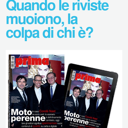
Quando le riviste
muoiono, la
colpa di chi è?