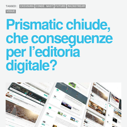
TAGGED:
CHIUSURA
CONDÉ NAST
FUTURO
MAINSTREAM
VOGUE
Prismatic chiude,
che conseguenze
per l’editoria
digitale?