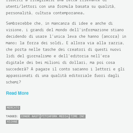
riusciti a ritagliarsi una fetta rilevante di
utenti/lettori con una formula basata su qualità,
personalità, cultura contemporanea.
Sembrerebbe che, in mancanza di idee e anche di
visione, i grandi del mondo dell’informazione stiano
decidendo di usare l’unica leva che hanno (ancora) in
mano: la forza dei soldi. E allora via alla razzia,
che porta nelle tasche dei creatori di questi nuovi
lidi del giornalismo e dell’editoria nell’era
digitale dei bei milioni di dollari, ma poi cosa
succederà? A pagare il conto saranno i lettori e gli
appassionati di una qualità editoriale fuori dagli
schemi?
Read More
MERCATO
TAGGED:
CONDÉ NAST
PITCHFORK MEDIA
TIME INC
XOJANE