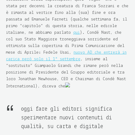
stata per decenni la creatura di
Franca Sozzani
e che
è rimasta al vertice fino alla (sua) fine e ora
passata ad
Emanuele Farneti
(qualche settimana fa, il
primo “capitolo” di questa storia, nelle edicole
italiane, ne abbiamo parlato
qui
). Condé Nast, che
col suo Stato Maggiore troneggiava sorridente ed
ottimista sulla copertina di Prima Comunicazione del
mese di Aprile:
Fedele Usai
,
nuovo AD che entrerà in
carica però solo il 1° settembre
, insieme al
“sostituito”
Giampaolo Grandi
che rimane però nella
posizione di Presidente del Gruppo editoriale e tra
loro
Jonathan Newhouse
, CEO e Chairman di Condé Nast
International), diceva che
oggi fare gli editori significa
sperimentare nuovi contenuti di
qualità, su carta e digitale