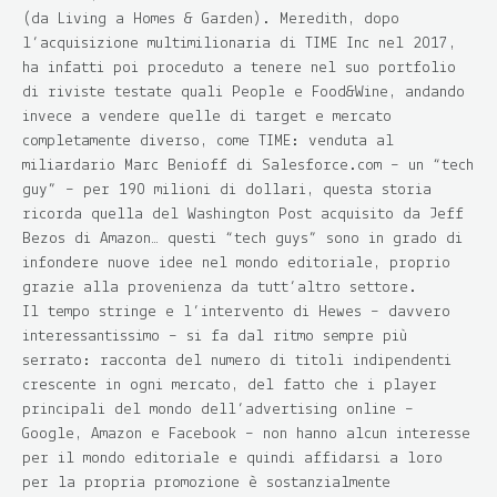
(da Living a Homes & Garden). Meredith, dopo
l’acquisizione multimilionaria di TIME Inc nel 2017,
ha infatti poi proceduto a tenere nel suo portfolio
di riviste testate quali People e Food&Wine, andando
invece a vendere quelle di target e mercato
completamente diverso, come TIME: venduta al
miliardario Marc Benioff di Salesforce.com – un “tech
guy” – per 190 milioni di dollari, questa storia
ricorda quella del Washington Post acquisito da Jeff
Bezos di Amazon… questi “tech guys” sono in grado di
infondere nuove idee nel mondo editoriale, proprio
grazie alla provenienza da tutt’altro settore.
Il tempo stringe e l’intervento di Hewes – davvero
interessantissimo – si fa dal ritmo sempre più
serrato: racconta del numero di titoli indipendenti
crescente in ogni mercato, del fatto che i player
principali del mondo dell’advertising online –
Google, Amazon e Facebook – non hanno alcun interesse
per il mondo editoriale e quindi affidarsi a loro
per la propria promozione è sostanzialmente