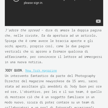
J’adore the spread
– dice di amare la doppia pagina
che, nelle riviste, fa da apertura ad un articolo.
Spiega che è come avere le braccia aperte e gli
occhi aperti, proprio così, come le due pagine
verticali che si aprono a formare qualcosa di
affascinante, per convincere il lettore ad immergersi
in una nuova notizia.
JODY QUON
,
New York magazine
Un intervento fantastico da parte del Photography
Director del magazine newyorkese da 15 anni, sarei
stata ad ascoltare gli aneddoti di Jody Quon per ore
ed ore. L’obiettivo, per lei e il suo team, è quello
di mostrare ciò che è un soggetto familiare in un
modo nuovo, sicura di poter contare su un team di
collaboratori e un pool di fotografi eccezionali.