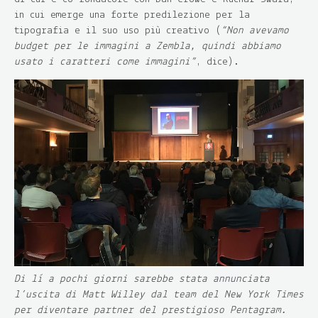
in cui emerge una forte predilezione per la
tipografia e il suo uso più creativo (
“Non avevamo
budget per le immagini a Zembla, quindi abbiamo
usato i caratteri come immagini”
, dice).
Di lì a pochi giorni sarebbe stata annunciata
l’uscita di Matt Willey dal team del New York Times
per diventare partner del prestigioso Pentagram.