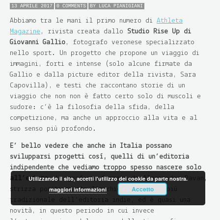
13 APRILE 2017
0 COMMENTS
BY
LUCA PIANIGIANI
Abbiamo tra le mani il primo numero di
Athleta
Magazine
, rivista creata dallo
Studio Rise Up di
Giovanni Gallio
, fotografo veronese specializzato
nello sport. Un progetto che propone un viaggio di
immagini, forti e intense (solo alcune firmate da
Gallio e dalla picture editor della rivista, Sara
Capovilla), e testi che raccontano storie di un
viaggio che non non è fatto certo solo di muscoli e
sudore: c’è la filosofia della sfida, della
competizione, ma anche un approccio all
a vita e al
suo senso più profondo.
E’ bello vedere che anche in Italia possano
svilupparsi progetti così, quelli di un’editoria
indipendente che vediamo troppo spesso nascere solo
all’estero
. La grafica, firmata da Alessandra Pavan,
Utilizzando il sito, accetti l'utilizzo dei cookie da parte nostra.
Accetto
strizza positivamente l’occhio allo stile più
maggiori informazioni
tradizionale dell’editoria indie, ed è quasi una
novità, in questo periodo in cui invece