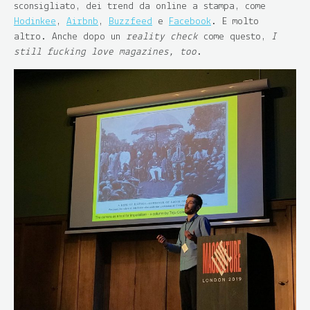
sconsigliato, dei trend da online a stampa, come
Hodinkee
,
Airbnb
,
Buzzfeed
e
Facebook
. E molto
altro. Anche dopo un
reality check
come questo,
I
still fucking love magazines, too
.