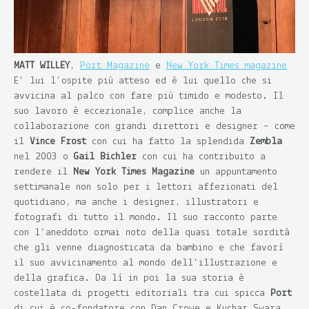
MATT WILLEY
,
Port Magazine
e
New York Times magazine
E’ lui l’ospite più atteso ed è lui quello che si
avvicina al palco con fare più timido e modesto. Il
suo lavoro è eccezionale, complice anche la
collaborazione con grandi direttori e designer – come
il
Vince Frost
con cui ha fatto la splendida
Zembla
nel 2003 o
Gail Bichler
con cui ha contribuito a
rendere il
New York Times Magazine
un appuntamento
settimanale non solo per i lettori affezionati del
quotidiano, ma anche i designer, illustratori e
fotografi di tutto il mondo. Il suo racconto parte
con l’aneddoto ormai noto della quasi totale sordità
che gli venne diagnosticata da bambino e che favorì
il suo avvicinamento al mondo dell’illustrazione e
della grafica. Da lì in poi la sua storia è
costellata di progetti editoriali tra cui spicca
Port
di cui è co-fondatore con Dan Crowe e Kuchar Swara,