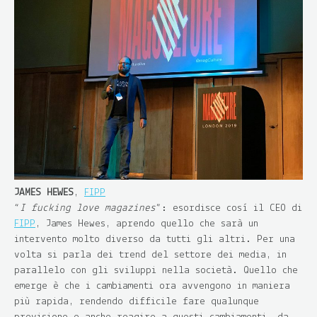
JAMES HEWES
,
FIPP
“
I fucking love magazines
”: esordisce così il CEO di
FIPP
, James Hewes, aprendo quello che sarà un
intervento molto diverso da tutti gli altri. Per una
volta si parla dei trend del settore dei media, in
parallelo con gli sviluppi nella società. Quello che
emerge è che i cambiamenti ora avvengono in maniera
più rapida, rendendo difficile fare qualunque