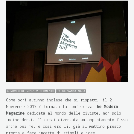
4 NOVEMBRE 2017
2 COMMENTS
BY
GIOVANNA SALA
Come ogni autunno inglese che si rispetti, il 2
Novembre 2017 è tornata la conferenza
The Modern
Magazine
dedicata al mondo delle riviste, non solo
indipendenti. E’ ormai diventata un appuntamento fisso
anche per me, e così ero lì, già al mattino presto,
pronta a fare incetta di stimoli e idee.