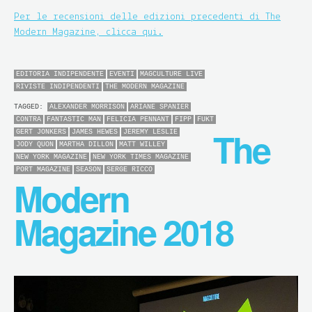
Per le recensioni delle edizioni precedenti di The
Modern Magazine, clicca qui.
EDITORIA INDIPENDENTE
EVENTI
MAGCULTURE LIVE
RIVISTE INDIPENDENTI
THE MODERN MAGAZINE
TAGGED:
ALEXANDER MORRISON
ARIANE SPANIER
CONTRA
FANTASTIC MAN
FELICIA PENNANT
FIPP
FUKT
The
GERT JONKERS
JAMES HEWES
JEREMY LESLIE
JODY QUON
MARTHA DILLON
MATT WILLEY
NEW YORK MAGAZINE
NEW YORK TIMES MAGAZINE
PORT MAGAZINE
SEASON
SERGE RICCO
Modern
Magazine 2018