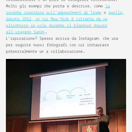
Molti gli esempi che porta e descrive, come
la
recente copertina sull’impeachment di Trump
o
quella,
datata 2012, in cui New York è ritratta da un
elicottero in volo durante il blackout dovuto
all’uragano Sandy
.
L’ispirazione? Spesso arriva da Instagram, che usa
per seguire nuovi fotografi con cui instaurare
potenzialmente un a collaborazione.