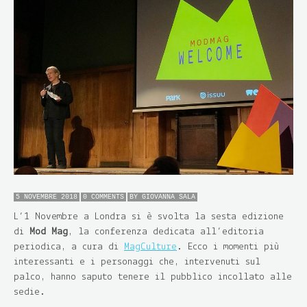
5 NOVEMBRE 2018
0 COMMENTS
BY
GIOVANNA SALA
L’1 Novembre a Londra si è svolta la sesta edizione
di
Mod Mag
, la conferenza dedicata all’editoria
periodica, a cura di
MagCulture
. Ecco i momenti più
interessanti e i personaggi che, intervenuti sul
palco, hanno saputo tenere il pubblico incollato alle
sedie.