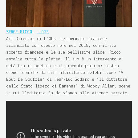
SERGE RICCO
,
L’OBS
Art Director di L’Obs, settimanale francese
rilanciato con questo nome nel 2015, con il suo
accento francese e le sue bellissime slide, Ricco
ammalia tutta la platea. Il suo è un intervento a
metà tra il poetico e il cinematografico: mostra
scene iconiche da film altrettanto celebri come “A
Bout De Souffle” di Jean-Luc Godard e “Il dittatore
dello Stato libero di Bananas” di Woody Allen, scene
in cui l’editoria fa da sfondo alle vicende narrate.