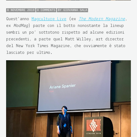
8 NOVEMBRE 2019
0 COMMENTS
BY
GIOVANNA SALA
Quest’anno
Magculture Live
(ex
The Modern Magazine
,
ex
ModMag
) parte con il botto nonostante la lineup
sembri un po’ sottotono rispetto ad alcune edizioni
precedenti, a parte quel Matt Willey, art director
del New York Times Magazine, che ovviamente è stato
lasciato per ultimo.