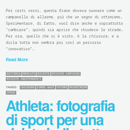
Per certi versi, questa frase doveva suonare come un
campanello di allarme… più che un segno di ottimismo.
Sperimentare, di fatto, vuol dire anche e soprattutto
“cambiare”, quindi sia aprire che chiudere le strade
.
Per ora, quello che si è visto, è la
chiusura
, e a
dirla tutta non sembra poi così un percorso
“innovativo”.
Read More
EDITORIA
MERCATO
RIVISTE
RIVISTE CARTACEE
RIVISTE INDIPENDENTI
TAGGED:
CHIUSURA
CONDÉ NAST
FUTURO
MAINSTREAM
VOGUE
Athleta: fotografia
di sport per una