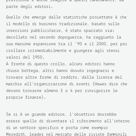
previsione e anche reagire a questi cambiamenti, da
parte degli editori.
Quello che emerge dalle statistiche proiettate è che
il modello di business tradizionale, basato sulle
inserzioni pubblicitarie, è stato spazzato via:
decollato nel secondo dopoguerra, ha raggiunto la
sua massima espansione tra il ’90 e il 2000, per poi
crollare irrimediabilmente e giungere agli stessi
valori del 1950.
A fronte di questo crollo, alcuni editori hanno
chiuso bottega, altri hanno dovuto ingegnarsi e
trovare altre forme di reddito, dalla licenza del
marchio all’organizzazione di eventi (Hewes dice che
devono trovarne almeno 3 o 4 per rinvigorire le
proprie finanze).
Se si è un grande editore, l’obiettivo dovrebbe
essere quello di diventare il riferimento all’interno
di un settore specifico e porta come esempio
Meredith, leader nel mercato delle riviste femminili