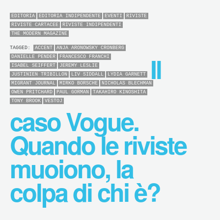
EDITORIA
EDITORIA INDIPENDENTE
EVENTI
RIVISTE
RIVISTE CARTACEE
RIVISTE INDIPENDENTI
THE MODERN MAGAZINE
TAGGED:
ACCENT
ANJA ARONOWSKY CRONBERG
Il
DANIELLE PENDER
FRANCESCO FRANCHI
ISABEL SEIFFERT
JEREMY LESLIE
JUSTINIEN TRIBILLON
LIV SIDDALL
LYDIA GARNETT
MIGRANT JOURNAL
MIRKO BORSCHE
NICHOLAS BLECHMAN
OWEN PRITCHARD
PAUL GORMAN
TAKAHIRO KINOSHITA
TONY BROOK
VESTOJ
caso Vogue.
Quando le riviste
muoiono, la
colpa di chi è?