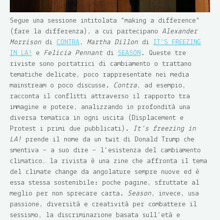
Segue una sessione intitolata “making a difference”
(fare la differenza), a cui partecipano
Alexander
Morrison
di
CONTRA
,
Martha Dillon
di
IT’S FREEZING
IN LA!
e
Felicia Pennant
di
SEASON
. Queste tre
riviste sono portatrici di cambiamento o trattano
tematiche delicate, poco rappresentate nei media
mainstream o poco discusse.
Contra
, ad esempio,
racconta il conflitti attraverso il rapporto tra
immagine e potere, analizzando in profondità una
diversa tematica in ogni uscita (Displacement e
Protest i primi due pubblicati).
It’s freezing in
LA!
prende il nome da un twit di Donald Trump che
smentiva – a suo dire – l’esistenza del cambiamento
climatico… la rivista è una zine che affronta il tema
del climate change da angolature sempre nuove ed è
essa stessa sostenibile: poche pagine, sfruttate al
meglio per non sprecare carta.
Season
, invece, usa
passione, diversità e creatività per combattere il
sessismo, la discriminazione basata sull’età e