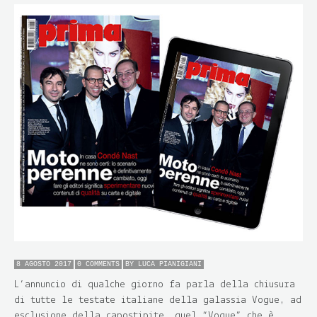
8 AGOSTO 2017
0 COMMENTS
BY
LUCA PIANIGIANI
L’annuncio di qualche giorno fa parla della chiusura
di tutte le testate italiane della galassia Vogue, ad
esclusione della capostipite, quel “Vogue” che è