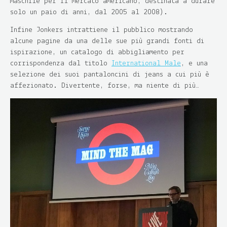
maschile per il mercato americano, destinata a durare
solo un paio di anni, dal 2005 al 2008).
Infine Jonkers intrattiene il pubblico mostrando
alcune pagine da una delle sue più grandi fonti di
ispirazione, un catalogo di abbigliamento per
corrispondenza dal titolo
International Male
, e una
selezione dei suoi pantaloncini di jeans a cui più è
affezionato. Divertente, forse, ma niente di più…