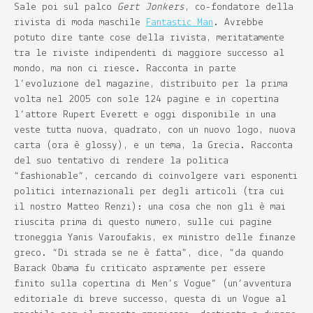
Sale poi sul palco
Gert Jonkers
, co-fondatore della
rivista di moda maschile
Fantastic Man
. Avrebbe
potuto dire tante cose della rivista, meritatamente
tra le riviste indipendenti di maggiore successo al
mondo, ma non ci riesce. Racconta in parte
l’evoluzione del magazine, distribuito per la prima
volta nel 2005 con sole 124 pagine e in copertina
l’attore Rupert Everett e oggi disponibile in una
veste tutta nuova, quadrato, con un nuovo logo, nuova
carta (ora è glossy), e un tema, la Grecia. Racconta
del suo tentativo di rendere la politica
“fashionable”, cercando di coinvolgere vari esponenti
politici internazionali per degli articoli (tra cui
il nostro Matteo Renzi): una cosa che non gli è mai
riuscita prima di questo numero, sulle cui pagine
troneggia Yanis Varoufakis, ex ministro delle finanze
greco. “Di strada se ne è fatta”, dice, “da quando
Barack Obama fu criticato aspramente per essere
finito sulla copertina di Men’s Vogue” (un’avventura
editoriale di breve successo, questa di un Vogue al