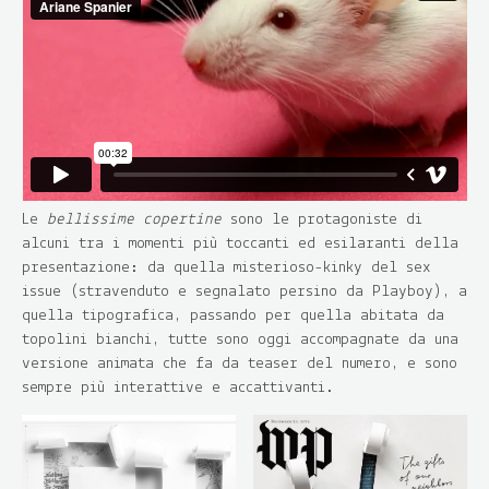
Le
bellissime copertine
sono le protagoniste di
alcuni tra i momenti più toccanti ed esilaranti della
presentazione: da quella misterioso-kinky del sex
issue (stravenduto e segnalato persino da Playboy), a
quella tipografica, passando per quella abitata da
topolini bianchi, tutte sono oggi accompagnate da una
versione animata che fa da teaser del numero, e sono
sempre più interattive e accattivanti.