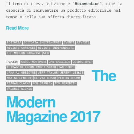
Il tema di questa edizione è “
Reinvention
”, cioè la
capacità di reinventare un prodotto editoriale nel
tempo o nella sua offerta diversificata.
Read More
EDITORIA
EDITORIA INDIPENDENTE
EVENTI
RIVISTE
RIVISTE CARTACEE
RIVISTE INDIPENDENTI
THE MODERN MAGAZINE
WEB
TAGGED:
CAROL MONTPART
DAN SANDISON
DEIDRE DYER
The
ELISABETH KROHN
EMMET SMITH
IAN BIRCH
JANA AL OBEIDYNE
JEFF TAYLOR
JEREMY LESLIE
MAX SIEDENTOPF
OLIVIA AHMAD
PERRIN DRUMM
REAGAN CLARKE
ROD STANLEY
TOM MEREDITH
VALERIE WICKES
Modern
Magazine 2017