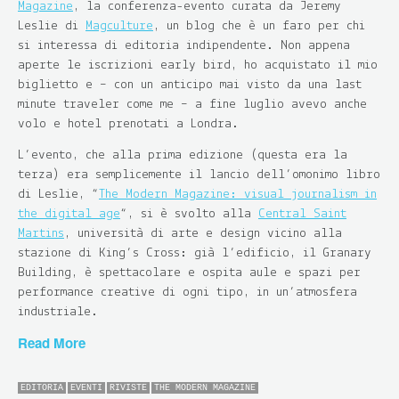
Magazine
, la conferenza-evento curata da Jeremy
Leslie di
Magculture
, un blog che è un faro per chi
si interessa di editoria indipendente. Non appena
aperte le iscrizioni early bird, ho acquistato il mio
biglietto e – con un anticipo mai visto da una last
minute traveler come me – a fine luglio avevo anche
volo e hotel prenotati a Londra.
L’evento, che alla prima edizione (questa era la
terza) era semplicemente il lancio dell’omonimo libro
di Leslie, “
The Modern Magazine: visual journalism in
the digital age
“, si è svolto alla
Central Saint
Martins
, università di arte e design vicino alla
stazione di King’s Cross: già l’edificio, il Granary
Building, è spettacolare e ospita aule e spazi per
performance creative di ogni tipo, in un’atmosfera
industriale.
Read More
EDITORIA
EVENTI
RIVISTE
THE MODERN MAGAZINE