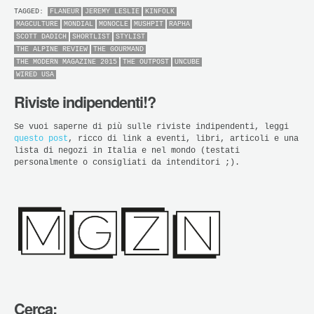
TAGGED:
FLANEUR
JEREMY LESLIE
KINFOLK
MAGCULTURE
MONDIAL
MONOCLE
MUSHPIT
RAPHA
SCOTT DADICH
SHORTLIST
STYLIST
THE ALPINE REVIEW
THE GOURMAND
THE MODERN MAGAZINE 2015
THE OUTPOST
UNCUBE
WIRED USA
Riviste indipendenti!?
Se vuoi saperne di più sulle riviste indipendenti, leggi
questo post
, ricco di link a eventi, libri, articoli e una
lista di negozi in Italia e nel mondo (testati
personalmente o consigliati da intenditori ;).
Cerca: