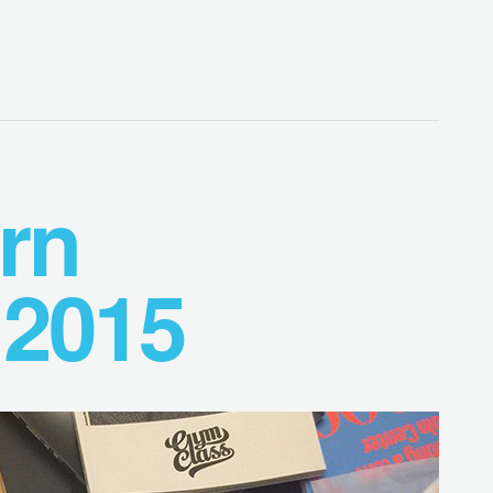
rn
 2015