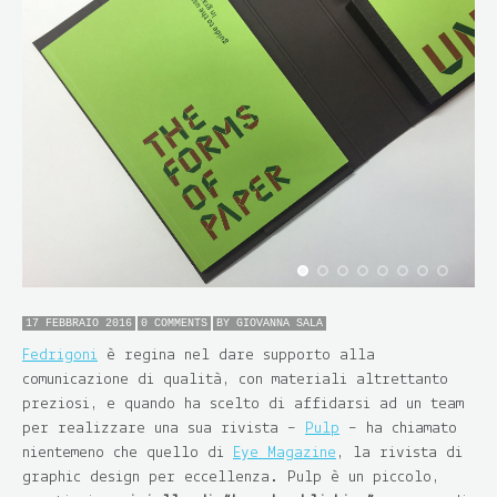
17 FEBBRAIO 2016
0 COMMENTS
BY
GIOVANNA SALA
Fedrigoni
è regina nel dare supporto alla
comunicazione di qualità, con materiali altrettanto
preziosi, e quando ha scelto di affidarsi ad un team
per realizzare una sua rivista –
Pulp
– ha chiamato
nientemeno che quello di
Eye Magazine
, la rivista di
graphic design per eccellenza. Pulp è un piccolo,