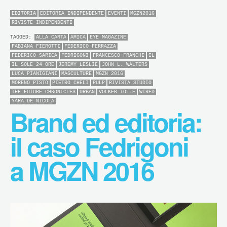
EDITORIA
EDITORIA INDIPENDENTE
EVENTI
MGZN2016
RIVISTE INDIPENDENTI
TAGGED:
ALLA CARTA
AMICA
EYE MAGAZINE
FABIANA FIEROTTI
FEDERICO FERRAZZA
FEDERICO SARICA
FEDRIGONI
FRANCESCO FRANCHI
IL
IL SOLE 24 ORE
JEREMY LESLIE
JOHN L. WALTERS
LUCA PIANIGIANI
MAGCULTURE
MGZN 2016
MORENO PISTO
PIETRO CHELI
PULP
RIVISTA STUDIO
THE FUTURE CHRONICLES
URBAN
VOLKER TOLLE
WIRED
YARA DE NICOLA
Brand ed editoria:
il caso Fedrigoni
a MGZN 2016