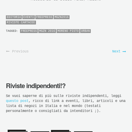
EDITORIA
EVENTI
FREEPRESS
MGZN2016
RIVISTE CARTACEE
TAGGED:
FREEPRESS
MGZN 2016
MORENO PISTO
URBAN
Previous
Next
Riviste indipendenti!?
Se vuoi saperne di più sulle riviste indipendenti, leggi
questo post
, ricco di link a eventi, libri, articoli e una
lista di negozi in Italia e nel mondo (testati
personalmente o consigliati da intenditori ;).