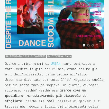
16 FEBBRAIO 2016
0 COMMENTS
BY
GIOVANNA SALA
Quando i primi numeri di
URBAN
hanno cominciato a
farsi vedere in giro per Milano, erano per me gli
anni dell’università. Da un giorno all’altro,
Urban era diventato per tutti l'”it” magazine, quello
per cui mezza facoltà sognava, un giorno, di poter
scrivere. Perché? Perché era
grande come un
quotidiano, ma estremamente più piacevole da
sfogliare
, perché era
cool
, parlava ai giovani e si
trovava nei negozi e locali più interessanti della