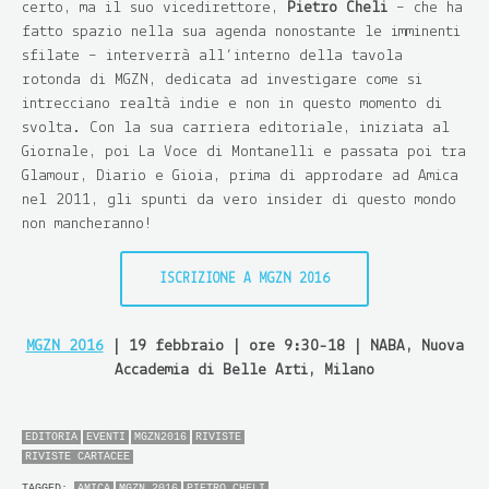
certo, ma il suo vicedirettore,
Pietro Cheli
– che ha
fatto spazio nella sua agenda nonostante le imminenti
sfilate – interverrà all’interno della tavola
rotonda di MGZN, dedicata ad investigare come si
intrecciano realtà indie e non in questo momento di
svolta. Con la sua carriera editoriale, iniziata al
Giornale, poi La Voce di Montanelli e passata poi tra
Glamour, Diario e Gioia, prima di approdare ad Amica
nel 2011, gli spunti da vero insider di questo mondo
non mancheranno!
ISCRIZIONE A MGZN 2016
MGZN 2016
| 19 febbraio | ore 9:30-18 | NABA, Nuova
Accademia di Belle Arti, Milano
EDITORIA
EVENTI
MGZN2016
RIVISTE
RIVISTE CARTACEE
TAGGED:
AMICA
MGZN 2016
PIETRO CHELI