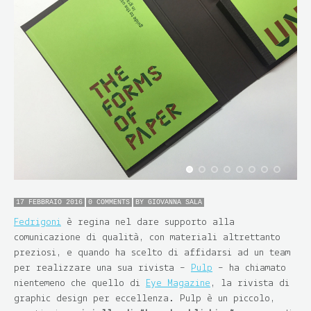
17 FEBBRAIO 2016
0 COMMENTS
BY
GIOVANNA SALA
Fedrigoni
è regina nel dare supporto alla
comunicazione di qualità, con materiali altrettanto
preziosi, e quando ha scelto di affidarsi ad un team
per realizzare una sua rivista –
Pulp
– ha chiamato
nientemeno che quello di
Eye Magazine
, la rivista di
graphic design per eccellenza. Pulp è un piccolo,