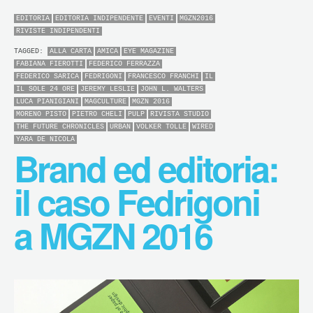
EDITORIA
EDITORIA INDIPENDENTE
EVENTI
MGZN2016
RIVISTE INDIPENDENTI
TAGGED:
ALLA CARTA
AMICA
EYE MAGAZINE
FABIANA FIEROTTI
FEDERICO FERRAZZA
FEDERICO SARICA
FEDRIGONI
FRANCESCO FRANCHI
IL
IL SOLE 24 ORE
JEREMY LESLIE
JOHN L. WALTERS
LUCA PIANIGIANI
MAGCULTURE
MGZN 2016
MORENO PISTO
PIETRO CHELI
PULP
RIVISTA STUDIO
THE FUTURE CHRONICLES
URBAN
VOLKER TOLLE
WIRED
YARA DE NICOLA
Brand ed editoria:
il caso Fedrigoni
a MGZN 2016