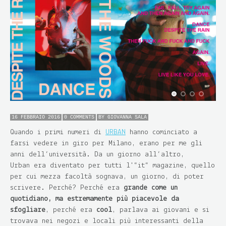
16 FEBBRAIO 2016
0 COMMENTS
BY
GIOVANNA SALA
Quando i primi numeri di
URBAN
hanno cominciato a
farsi vedere in giro per Milano, erano per me gli
anni dell’università. Da un giorno all’altro,
Urban era diventato per tutti l'”it” magazine, quello
per cui mezza facoltà sognava, un giorno, di poter
scrivere. Perché? Perché era
grande come un
quotidiano, ma estremamente più piacevole da
sfogliare
, perché era
cool
, parlava ai giovani e si
trovava nei negozi e locali più interessanti della