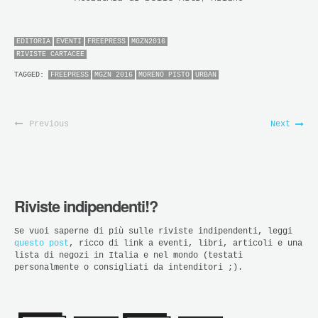
EDITORIA
EVENTI
FREEPRESS
MGZN2016
RIVISTE CARTACEE
TAGGED:
FREEPRESS
MGZN 2016
MORENO PISTO
URBAN
Previous
Next
Riviste indipendenti!?
Se vuoi saperne di più sulle riviste indipendenti, leggi
questo post
, ricco di link a eventi, libri, articoli e una
lista di negozi in Italia e nel mondo (testati
personalmente o consigliati da intenditori ;).