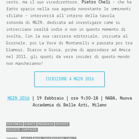
certo, ma il suo vicedirettore,
Pietro Cheli
– che ha
fatto spazio nella sua agenda nonostante le imminenti
sfilate – interverrà all’interno della tavola
rotonda di MGZN, dedicata ad investigare come si
intrecciano realtà indie e non in questo momento di
svolta. Con la sua carriera editoriale, iniziata al
Giornale, poi La Voce di Montanelli e passata poi tra
Glamour, Diario e Gioia, prima di approdare ad Amica
nel 2011, gli spunti da vero insider di questo mondo
non mancheranno!
ISCRIZIONE A MGZN 2016
MGZN 2016
| 19 febbraio | ore 9:30-18 | NABA, Nuova
Accademia di Belle Arti, Milano
EDITORIA
EVENTI
MGZN2016
RIVISTE
RIVISTE CARTACEE
TAGGED:
AMICA
MGZN 2016
PIETRO CHELI