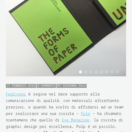
17 FEBBRAIO 2016
0 COMMENTS
BY
GIOVANNA SALA
Fedrigoni
è regina nel dare supporto alla
comunicazione di qualità, con materiali altrettanto
preziosi, e quando ha scelto di affidarsi ad un team
per realizzare una sua rivista –
Pulp
– ha chiamato
nientemeno che quello di
Eye Magazine
, la rivista di
graphic design per eccellenza. Pulp è un piccolo,