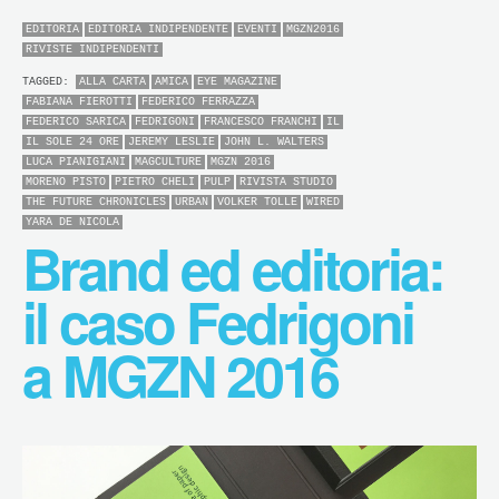
EDITORIA
EDITORIA INDIPENDENTE
EVENTI
MGZN2016
RIVISTE INDIPENDENTI
TAGGED:
ALLA CARTA
AMICA
EYE MAGAZINE
FABIANA FIEROTTI
FEDERICO FERRAZZA
FEDERICO SARICA
FEDRIGONI
FRANCESCO FRANCHI
IL
IL SOLE 24 ORE
JEREMY LESLIE
JOHN L. WALTERS
LUCA PIANIGIANI
MAGCULTURE
MGZN 2016
MORENO PISTO
PIETRO CHELI
PULP
RIVISTA STUDIO
THE FUTURE CHRONICLES
URBAN
VOLKER TOLLE
WIRED
YARA DE NICOLA
Brand ed editoria:
il caso Fedrigoni
a MGZN 2016