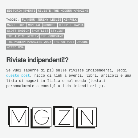
EDITORIA
EVENTI
RIVISTE
THE MODERN MAGAZINE
TAGGED:
FLANEUR
JEREMY LESLIE
KINFOLK
MAGCULTURE
MONDIAL
MONOCLE
MUSHPIT
RAPHA
SCOTT DADICH
SHORTLIST
STYLIST
THE ALPINE REVIEW
THE GOURMAND
THE MODERN MAGAZINE 2015
THE OUTPOST
UNCUBE
WIRED USA
Riviste indipendenti!?
Se vuoi saperne di più sulle riviste indipendenti, leggi
questo post
, ricco di link a eventi, libri, articoli e una
lista di negozi in Italia e nel mondo (testati
personalmente o consigliati da intenditori ;).