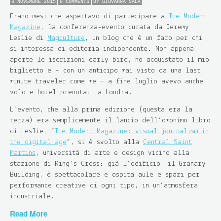
6 NOVEMBRE 2015
0 COMMENTS
BY
GIOVANNA SALA
Erano mesi che aspettavo di partecipare a
The Modern
Magazine
, la conferenza-evento curata da Jeremy
Leslie di
Magculture
, un blog che è un faro per chi
si interessa di editoria indipendente. Non appena
aperte le iscrizioni early bird, ho acquistato il mio
biglietto e – con un anticipo mai visto da una last
minute traveler come me – a fine luglio avevo anche
volo e hotel prenotati a Londra.
L’evento, che alla prima edizione (questa era la
terza) era semplicemente il lancio dell’omonimo libro
di Leslie, “
The Modern Magazine: visual journalism in
the digital age
“, si è svolto alla
Central Saint
Martins
, università di arte e design vicino alla
stazione di King’s Cross: già l’edificio, il Granary
Building, è spettacolare e ospita aule e spazi per
performance creative di ogni tipo, in un’atmosfera
industriale.
Read More