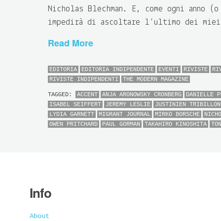
Nicholas Blechman. E, come ogni anno (o
impedirà di ascoltare l’ultimo dei miei
Read More
EDITORIA
EDITORIA INDIPENDENTE
EVENTI
RIVISTE
RI
RIVISTE INDIPENDENTI
THE MODERN MAGAZINE
TAGGED:
ACCENT
ANJA ARONOWSKY CRONBERG
DANIELLE P
ISABEL SEIFFERT
JEREMY LESLIE
JUSTINIEN TRIBILLON
LYDIA GARNETT
MIGRANT JOURNAL
MIRKO BORSCHE
NICH
OWEN PRITCHARD
PAUL GORMAN
TAKAHIRO KINOSHITA
TO
Info
About