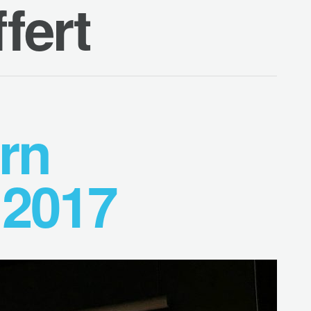
ffert
rn
 2017