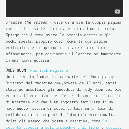
J’adore the spread
– dice di amare la doppia pagina
che, nelle riviste, fa da apertura ad un articolo.
Spiega che è come avere le braccia aperte e gli
occhi aperti, proprio così, come le due pagine
verticali che si aprono a formare qualcosa di
affascinante, per convincere il lettore ad immergersi
in una nuova notizia.
JODY QUON
,
New York magazine
Un intervento fantastico da parte del Photography
Director del magazine newyorkese da 15 anni, sarei
stata ad ascoltare gli aneddoti di Jody Quon per ore
ed ore. L’obiettivo, per lei e il suo team, è quello
di mostrare ciò che è un soggetto familiare in un
modo nuovo, sicura di poter contare su un team di
collaboratori e un pool di fotografi eccezionali.
Molti gli esempi che porta e descrive, come
la
recente copertina sull’impeachment di Trump
o
quella,