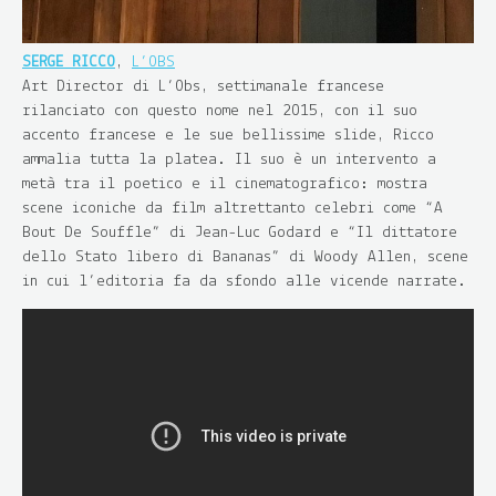
SERGE RICCO
,
L’OBS
Art Director di L’Obs, settimanale francese
rilanciato con questo nome nel 2015, con il suo
accento francese e le sue bellissime slide, Ricco
ammalia tutta la platea. Il suo è un intervento a
metà tra il poetico e il cinematografico: mostra
scene iconiche da film altrettanto celebri come “A
Bout De Souffle” di Jean-Luc Godard e “Il dittatore
dello Stato libero di Bananas” di Woody Allen, scene
in cui l’editoria fa da sfondo alle vicende narrate.