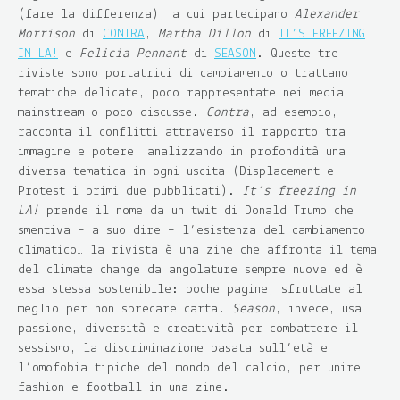
(fare la differenza), a cui partecipano
Alexander
Morrison
di
CONTRA
,
Martha Dillon
di
IT’S FREEZING
IN LA!
e
Felicia Pennant
di
SEASON
. Queste tre
riviste sono portatrici di cambiamento o trattano
tematiche delicate, poco rappresentate nei media
mainstream o poco discusse.
Contra
, ad esempio,
racconta il conflitti attraverso il rapporto tra
immagine e potere, analizzando in profondità una
diversa tematica in ogni uscita (Displacement e
Protest i primi due pubblicati).
It’s freezing in
LA!
prende il nome da un twit di Donald Trump che
smentiva – a suo dire – l’esistenza del cambiamento
climatico… la rivista è una zine che affronta il tema
del climate change da angolature sempre nuove ed è
essa stessa sostenibile: poche pagine, sfruttate al
meglio per non sprecare carta.
Season
, invece, usa
passione, diversità e creatività per combattere il
sessismo, la discriminazione basata sull’età e
l’omofobia tipiche del mondo del calcio, per unire
fashion e football in una zine.