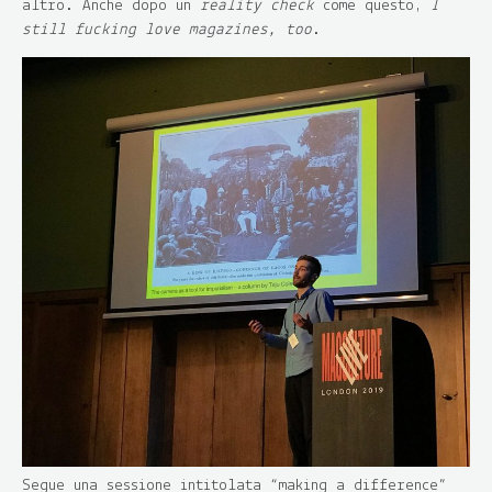
altro. Anche dopo un
reality check
come questo,
I
still fucking love magazines, too
.
Segue una sessione intitolata “making a difference”