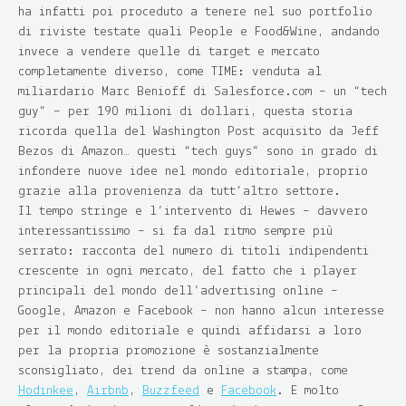
ha infatti poi proceduto a tenere nel suo portfolio
di riviste testate quali People e Food&Wine, andando
invece a vendere quelle di target e mercato
completamente diverso, come TIME: venduta al
miliardario Marc Benioff di Salesforce.com – un “tech
guy” – per 190 milioni di dollari, questa storia
ricorda quella del Washington Post acquisito da Jeff
Bezos di Amazon… questi “tech guys” sono in grado di
infondere nuove idee nel mondo editoriale, proprio
grazie alla provenienza da tutt’altro settore.
Il tempo stringe e l’intervento di Hewes – davvero
interessantissimo – si fa dal ritmo sempre più
serrato: racconta del numero di titoli indipendenti
crescente in ogni mercato, del fatto che i player
principali del mondo dell’advertising online –
Google, Amazon e Facebook – non hanno alcun interesse
per il mondo editoriale e quindi affidarsi a loro
per la propria promozione è sostanzialmente
sconsigliato, dei trend da online a stampa, come
Hodinkee
,
Airbnb
,
Buzzfeed
e
Facebook
. E molto