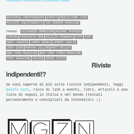
EDITORIA INDIPENDENTE
EVENTI
MAGCULTURE LIVE
RIVISTE INDIPENDENTI
THE MODERN MAGAZINE
TAGGED:
ALEXANDER MORRISON
ARIANE SPANIER
CONTRA
FANTASTIC MAN
FELICIA PENNANT
FIPP
FUKT
GERT JONKERS
JAMES HEWES
JEREMY LESLIE
JODY QUON
MARTHA DILLON
MATT WILLEY
NEW YORK MAGAZINE
NEW YORK TIMES MAGAZINE
PORT MAGAZINE
SEASON
SERGE RICCO
Riviste
indipendenti!?
Se vuoi saperne di più sulle riviste indipendenti, leggi
questo post
, ricco di link a eventi, libri, articoli e una
lista di negozi in Italia e nel mondo (testati
personalmente o consigliati da intenditori ;).