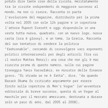
potuto dire tante cose della rivista, meritatamente
tra le riviste indipendenti di maggiore successo al
mondo, ma non ci riesce. Racconta in parte
l’evoluzione del magazine, distribuito per la prima
volta nel 2005 con sole 124 pagine e in copertina
l’attore Rupert Everett e oggi disponibile in una
veste tutta nuova, quadrato, con un nuovo logo, nuova
carta (ora è glossy), e un tema, la Grecia. Racconta
del suo tentativo di rendere la politica
“fashionable”, cercando di coinvolgere vari esponenti
politici internazionali per degli articoli (tra cui
il nostro Matteo Renzi): una cosa che non gli è mai
riuscita prima di questo numero, sulle cui pagine
troneggia Yanis Varoufakis, ex ministro delle finanze
greco. “Di strada se ne è fatta”, dice, “da quando
Barack Obama fu criticato aspramente per essere
finito sulla copertina di Men’s Vogue” (un’avventura
editoriale di breve successo, questa di un Vogue al
maschile per il mercato americano, destinata a durare
solo un paio di anni, dal 2005 al 2008).