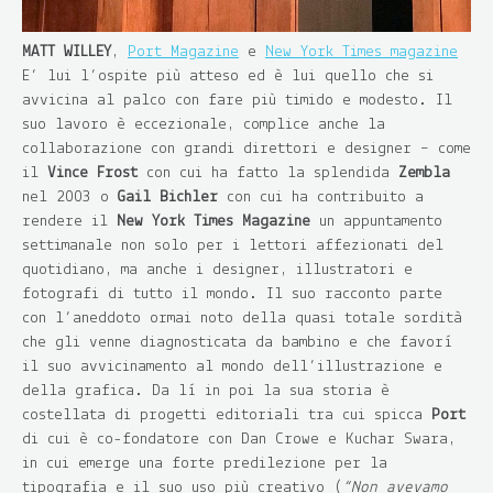
MATT WILLEY
,
Port Magazine
e
New York Times magazine
E’ lui l’ospite più atteso ed è lui quello che si
avvicina al palco con fare più timido e modesto. Il
suo lavoro è eccezionale, complice anche la
collaborazione con grandi direttori e designer – come
il
Vince Frost
con cui ha fatto la splendida
Zembla
nel 2003 o
Gail Bichler
con cui ha contribuito a
rendere il
New York Times Magazine
un appuntamento
settimanale non solo per i lettori affezionati del
quotidiano, ma anche i designer, illustratori e
fotografi di tutto il mondo. Il suo racconto parte
con l’aneddoto ormai noto della quasi totale sordità
che gli venne diagnosticata da bambino e che favorì
il suo avvicinamento al mondo dell’illustrazione e
della grafica. Da lì in poi la sua storia è
costellata di progetti editoriali tra cui spicca
Port
di cui è co-fondatore con Dan Crowe e Kuchar Swara,
in cui emerge una forte predilezione per la
tipografia e il suo uso più creativo (
“Non avevamo