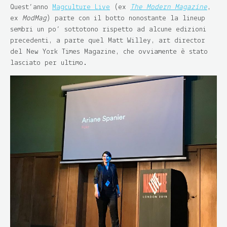
Quest’anno
Magculture Live
(ex
The Modern Magazine
,
ex
ModMag
) parte con il botto nonostante la lineup
sembri un po’ sottotono rispetto ad alcune edizioni
precedenti, a parte quel Matt Willey, art director
del New York Times Magazine, che ovviamente è stato
lasciato per ultimo.