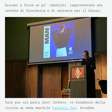
Giovani e forse un po’ idealisti, rappresentano una
ventata di freschezza e di speranza per il futuro.
Sale poi sul palco
Gert Jonkers
, co-fondatore della
rivista di moda maschile
Fantastic Man
. Avrebbe