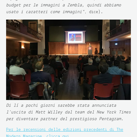
budget per le immagini a Zembla, quindi abbiamo
usato i caratteri come immagini”
, dice).
Di lì a pochi giorni sarebbe stata annunciata
l’uscita di Matt Willey dal team del New York Times
per diventare partner del prestigioso Pentagram.
Per le recensioni delle edizioni precedenti di The
Modern Magazine, clicca qui.