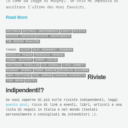
(o come da legge di Murphy), un volo mi impedirà di
ascoltare l’ultimo dei miei favoriti…
Read More
EDITORIA
EDITORIA INDIPENDENTE
EVENTI
RIVISTE
RIVISTE CARTACEE
RIVISTE INDIPENDENTI
THE MODERN MAGAZINE
TAGGED:
ACCENT
ANJA ARONOWSKY CRONBERG
DANIELLE PENDER
FRANCESCO FRANCHI
ISABEL SEIFFERT
JEREMY LESLIE
JUSTINIEN TRIBILLON
LIV SIDDALL
LYDIA GARNETT
MIGRANT JOURNAL
MIRKO BORSCHE
NICHOLAS BLECHMAN
Riviste
OWEN PRITCHARD
PAUL GORMAN
TAKAHIRO KINOSHITA
TONY BROOK
VESTOJ
indipendenti!?
Se vuoi saperne di più sulle riviste indipendenti, leggi
questo post
, ricco di link a eventi, libri, articoli e una
lista di negozi in Italia e nel mondo (testati
personalmente o consigliati da intenditori ;).