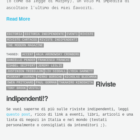
(o come da legge di Murphy), un volo mi impedirà di
ascoltare l’ultimo dei miei favoriti…
Read More
EDITORIA
EDITORIA INDIPENDENTE
EVENTI
RIVISTE
RIVISTE CARTACEE
RIVISTE INDIPENDENTI
THE MODERN MAGAZINE
TAGGED:
ACCENT
ANJA ARONOWSKY CRONBERG
DANIELLE PENDER
FRANCESCO FRANCHI
ISABEL SEIFFERT
JEREMY LESLIE
JUSTINIEN TRIBILLON
LIV SIDDALL
LYDIA GARNETT
MIGRANT JOURNAL
MIRKO BORSCHE
NICHOLAS BLECHMAN
Riviste
OWEN PRITCHARD
PAUL GORMAN
TAKAHIRO KINOSHITA
TONY BROOK
VESTOJ
indipendenti!?
Se vuoi saperne di più sulle riviste indipendenti, leggi
questo post
, ricco di link a eventi, libri, articoli e una
lista di negozi in Italia e nel mondo (testati
personalmente o consigliati da intenditori ;).