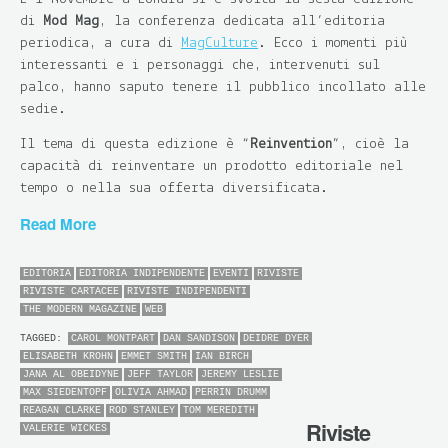
di
Mod Mag
, la conferenza dedicata all’editoria
periodica, a cura di
MagCulture
. Ecco i momenti più
interessanti e i personaggi che, intervenuti sul
palco, hanno saputo tenere il pubblico incollato alle
sedie.
Il tema di questa edizione è “
Reinvention
”, cioè la
capacità di reinventare un prodotto editoriale nel
tempo o nella sua offerta diversificata.
Read More
EDITORIA
EDITORIA INDIPENDENTE
EVENTI
RIVISTE
RIVISTE CARTACEE
RIVISTE INDIPENDENTI
THE MODERN MAGAZINE
WEB
TAGGED:
CAROL MONTPART
DAN SANDISON
DEIDRE DYER
ELISABETH KROHN
EMMET SMITH
IAN BIRCH
JANA AL OBEIDYNE
JEFF TAYLOR
JEREMY LESLIE
MAX SIEDENTOPF
OLIVIA AHMAD
PERRIN DRUMM
REAGAN CLARKE
ROD STANLEY
TOM MEREDITH
Riviste
VALERIE WICKES