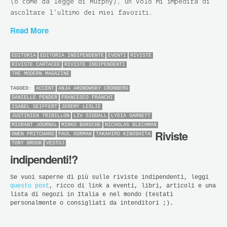
(o come da legge di Murphy), un volo mi impedirà di
ascoltare l’ultimo dei miei favoriti…
Read More
EDITORIA
EDITORIA INDIPENDENTE
EVENTI
RIVISTE
RIVISTE CARTACEE
RIVISTE INDIPENDENTI
THE MODERN MAGAZINE
TAGGED:
ACCENT
ANJA ARONOWSKY CRONBERG
DANIELLE PENDER
FRANCESCO FRANCHI
ISABEL SEIFFERT
JEREMY LESLIE
JUSTINIEN TRIBILLON
LIV SIDDALL
LYDIA GARNETT
MIGRANT JOURNAL
MIRKO BORSCHE
NICHOLAS BLECHMAN
Riviste
OWEN PRITCHARD
PAUL GORMAN
TAKAHIRO KINOSHITA
TONY BROOK
VESTOJ
indipendenti!?
Se vuoi saperne di più sulle riviste indipendenti, leggi
questo post
, ricco di link a eventi, libri, articoli e una
lista di negozi in Italia e nel mondo (testati
personalmente o consigliati da intenditori ;).