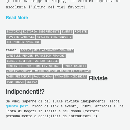
(o come da legge di Murphy), un volo mi impedirà di
ascoltare l’ultimo dei miei favoriti…
Read More
EDITORIA
EDITORIA INDIPENDENTE
EVENTI
RIVISTE
RIVISTE CARTACEE
RIVISTE INDIPENDENTI
THE MODERN MAGAZINE
TAGGED:
ACCENT
ANJA ARONOWSKY CRONBERG
DANIELLE PENDER
FRANCESCO FRANCHI
ISABEL SEIFFERT
JEREMY LESLIE
JUSTINIEN TRIBILLON
LIV SIDDALL
LYDIA GARNETT
MIGRANT JOURNAL
MIRKO BORSCHE
NICHOLAS BLECHMAN
Riviste
OWEN PRITCHARD
PAUL GORMAN
TAKAHIRO KINOSHITA
TONY BROOK
VESTOJ
indipendenti!?
Se vuoi saperne di più sulle riviste indipendenti, leggi
questo post
, ricco di link a eventi, libri, articoli e una
lista di negozi in Italia e nel mondo (testati
personalmente o consigliati da intenditori ;).