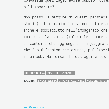
convalida quel ragionevole dubbio, ovve
sull’apparire?
Non posso, a margine di questi pensieri
storia) il primario focus, non notare a
anche e soprattutto nell’impaginato)che
con tutta la storia (culturale, concett
un contorno che aggiunge un linguaggio 
che è più fashion che grunge, più “aper
in un pub. Ma forse il rock oggi è così
IN COPERTINA
RIVISTE CARTACEE
TAGGED:
BRUCE WEBER
CARINE ROITFELD
ROLLING STONE
Previous