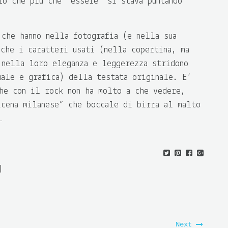
ro che più che “essere” si stava puntando
 che hanno nella fotografia (e nella sua
nche i caratteri usati (nella copertina, ma
 nella loro eleganza e leggerezza stridono
uale e grafica) della testata originale. E’
che con il rock non ha molto a che vedere,
icena milanese” che boccale di birra al malto
…
Next