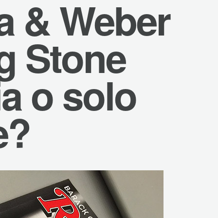
a & Weber
ng Stone
ia o solo
e?