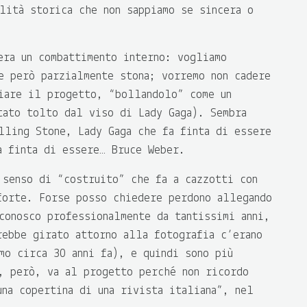
alità storica che non sappiamo se sincera o
era un combattimento interno: vogliamo
e però parzialmente stona; vorremo non cadere
iare il progetto, “bollandolo” come un
tato tolto dal viso di Lady Gaga). Sembra
lling Stone, Lady Gaga che fa finta di essere
a finta di essere… Bruce Weber.
 senso di “costruito” che fa a cazzotti con
forte. Forse posso chiedere perdono allegando
conosco professionalmente da tantissimi anni,
rebbe girato attorno alla fotografia c’erano
mo circa 30 anni fa), e quindi sono più
, però, va al progetto perché non ricordo
una copertina di una rivista italiana”, nel