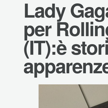
Lady Gag
per Rolli
(IT):è stor
apparenz