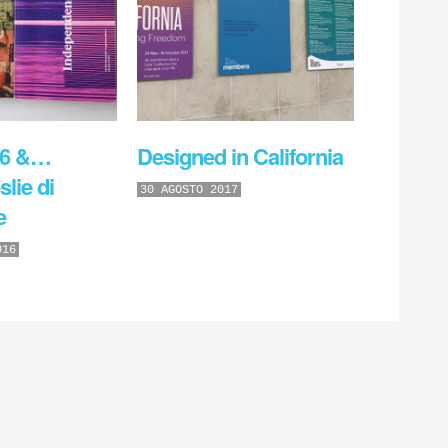
16 &…
Designed in California
lie di
30 AGOSTO 2017
e
016