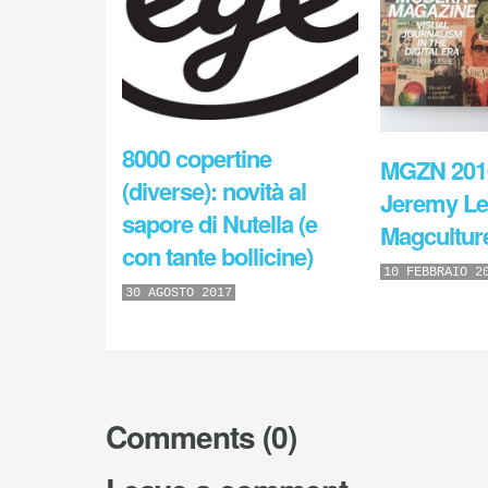
8000 copertine
MGZN 20
(diverse): novità al
Jeremy Les
sapore di Nutella (e
Magcultur
con tante bollicine)
10 FEBBRAIO 2
30 AGOSTO 2017
Comments (0)