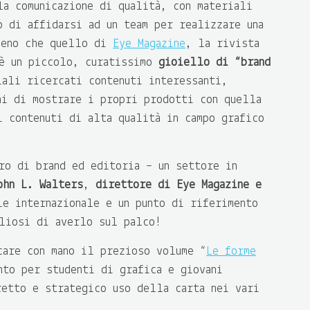
a comunicazione di qualità, con materiali
o di affidarsi ad un team per realizzare una
meno che quello di
Eye Magazine
, la rivista
 è un piccolo, curatissimo
gioiello di “brand
iali ricercati contenuti interessanti,
ni di mostrare i propri prodotti con quella
i contenuti di alta qualità in campo grafico
o di brand ed editoria – un settore in
ohn L. Walters
,
direttore di Eye Magazine e
le internazionale e un punto di riferimento
liosi di averlo sul palco!
care con mano il prezioso volume “
Le forme
nto per studenti di grafica e giovani
retto e strategico uso della carta nei vari