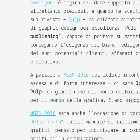
Fedrigoni
è regina nel dare supporto all
altrettanto preziosi, e quando ha scelt
sua rivista –
Pulp
– ha chiamato niente
di graphic design per eccellenza. Pulp
publishing”
, capace di portare su mater
coniugando l’esigenza del brand Fedrigo
dei suoi potenziali clienti, affamati d
e creativo.
A parlare a
MGZN 2016
del felice incontr
ascesa e di forte interesse – ci sarà
J
Pulp
: un grande nome del mondo editoria
per il mondo della grafica. Siamo orgog
MGZN 2016
sarà anche l’occasione di toc
della carta
“, utile manuale di riferime
grafici, pensato per indirizzare un cor
ambiti della comunicazione.