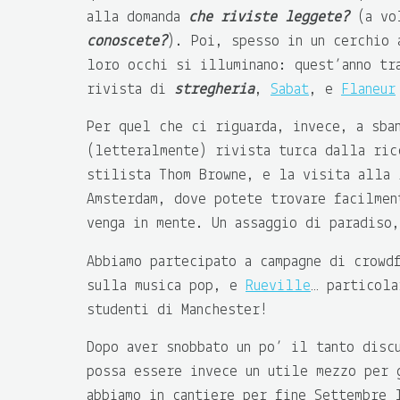
alla domanda
che riviste leggete?
(a vol
conoscete?
). Poi, spesso in un cerchio 
loro occhi si illuminano: quest’anno tr
rivista di
stregheria
,
Sabat
, e
Flaneur
Per quel che ci riguarda, invece, a sba
(letteralmente) rivista turca dalla ri
stilista Thom Browne, e la visita alla
Amsterdam, dove potete trovare facilmen
venga in mente. Un assaggio di paradiso
Abbiamo partecipato a campagne di crowd
sulla musica pop, e
Rueville
… particola
studenti di Manchester!
Dopo aver snobbato un po’ il tanto disc
possa essere invece un utile mezzo per 
abbiamo in cantiere per fine Settembre 