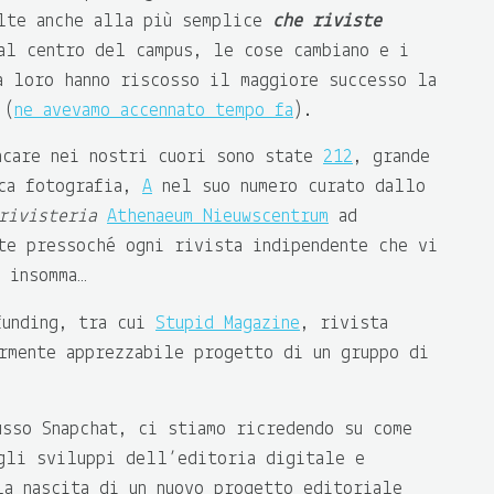
te anche alla più semplice
che riviste
al centro del campus, le cose cambiano e i
a loro hanno riscosso il maggiore successo la
(
ne avevamo accennato tempo fa
).
ncare nei nostri cuori sono state
212
, grande
cca fotografia,
A
nel suo numero curato dallo
rivisteria
Athenaeum Nieuwscentrum
ad
te pressoché ogni rivista indipendente che vi
, insomma…
funding, tra cui
Stupid Magazine
, rivista
rmente apprezzabile progetto di un gruppo di
usso Snapchat, ci stiamo ricredendo su come
gli sviluppi dell’editoria digitale e
la nascita di un nuovo progetto editoriale