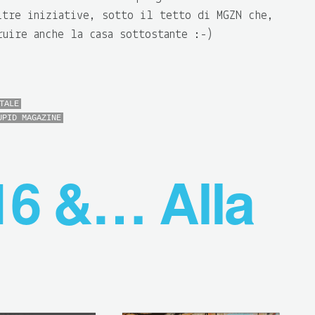
ltre iniziative, sotto il tetto di MGZN che,
ruire anche la casa sottostante :-)
TALE
UPID MAGAZINE
6 &… Alla