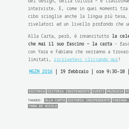
del design, della cultura – e trasforma
interviste. E, come in quei momenti tra
cibo scioglie anche la lingua più tesa,
rivelatori ad un livello profondo che u
Alla Carta, però, è innanzitutto
la cel
che mai il suo fascino – la carta
– fasc
con Yara e Fabiana che verranno a trova
limitati,
iscrivetevi cliccando qui
!
MGZN 2016
| 19 febbraio | ore 9:30-18 |
EDITORIA
EDITORIA INDIPENDENTE
EVENTI
MGZN2016
R
TAGGED:
ALLA CARTA
EDITORIA INDIPENDENTE
FABIANA 
YARA DE NICOLA