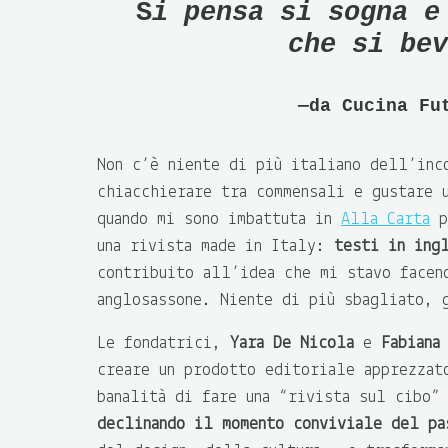
S
i pensa si sogna 
che si bev
da Cucina Fu
Non c’è niente di più italiano dell’inc
chiacchierare tra commensali e gustare 
quando mi sono imbattuta in
Alla Carta
p
una rivista made in Italy:
testi in ing
contribuito all’idea che mi stavo facen
anglosassone. Niente di più sbagliato, 
Le fondatrici,
Yara De Nicola
e
Fabiana
creare un prodotto editoriale apprezzat
banalità di fare una “rivista sul cibo”
declinando il momento conviviale del pa