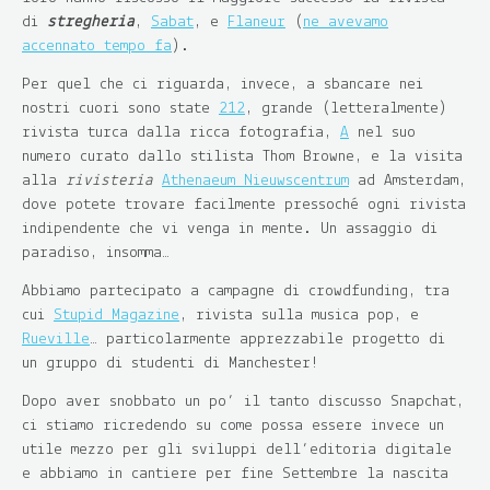
di
stregheria
,
Sabat
, e
Flaneur
(
ne avevamo
accennato tempo fa
).
Per quel che ci riguarda, invece, a sbancare nei
nostri cuori sono state
212
, grande (letteralmente)
rivista turca dalla ricca fotografia,
A
nel suo
numero curato dallo stilista Thom Browne, e la visita
alla
rivisteria
Athenaeum Nieuwscentrum
ad Amsterdam,
dove potete trovare facilmente pressoché ogni rivista
indipendente che vi venga in mente. Un assaggio di
paradiso, insomma…
Abbiamo partecipato a campagne di crowdfunding, tra
cui
Stupid Magazine
, rivista sulla musica pop, e
Rueville
… particolarmente apprezzabile progetto di
un gruppo di studenti di Manchester!
Dopo aver snobbato un po’ il tanto discusso Snapchat,
ci stiamo ricredendo su come possa essere invece un
utile mezzo per gli sviluppi dell’editoria digitale
e abbiamo in cantiere per fine Settembre la nascita