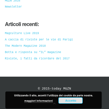
MGZN 2016
Newsletter
Articoli recenti:
Magculture Live 2019
A caccia di riviste per le vie di Parigi
The Modern Magazine 2018
Botta e risposta su “IL” magazine
Riviste, i fatti da ricordare del 2017
© 2015-today MGZN
Utilizzando il sito, accetti l'utilizzo dei cookie da parte nostra.
Accetto
maggiori informazioni