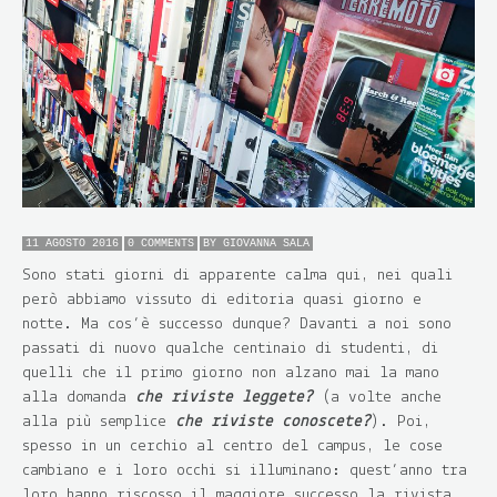
11 AGOSTO 2016
0 COMMENTS
BY
GIOVANNA SALA
Sono stati giorni di apparente calma qui, nei quali
però abbiamo vissuto di editoria quasi giorno e
notte. Ma cos’è successo dunque? Davanti a noi sono
passati di nuovo qualche centinaio di studenti, di
quelli che il primo giorno non alzano mai la mano
alla domanda
che riviste leggete?
(a volte anche
alla più semplice
che riviste conoscete?
). Poi,
spesso in un cerchio al centro del campus, le cose
cambiano e i loro occhi si illuminano: quest’anno tra
loro hanno riscosso il maggiore successo la rivista