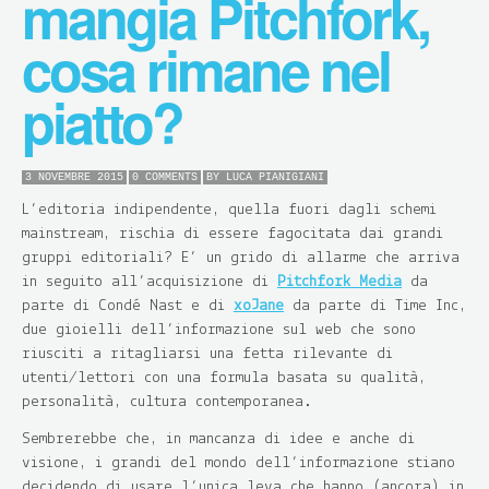
mangia Pitchfork,
cosa rimane nel
piatto?
3 NOVEMBRE 2015
0 COMMENTS
BY
LUCA PIANIGIANI
L’editoria indipendente, quella fuori dagli schemi
mainstream, rischia di essere fagocitata dai grandi
gruppi editoriali? E’ un grido di allarme che arriva
in seguito all’acquisizione di
Pitchfork Media
da
parte di Condé Nast e di
xoJane
da parte di Time Inc,
due gioielli dell’informazione sul web che sono
riusciti a ritagliarsi una fetta rilevante di
utenti/lettori con una formula basata su qualità,
personalità, cultura contemporanea.
Sembrerebbe che, in mancanza di idee e anche di
visione, i grandi del mondo dell’informazione stiano
decidendo di usare l’unica leva che hanno (ancora) in