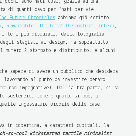
i occhi sono nati così, grazie ad una
ita di quanti davo per “nati per vie
The Future Chronicles
abbiamo già scritto
o
,
Remarkable
,
The Great Discontent
,
Intern
,
 i temi più disparati, dalla fotografia
 degli stagisti al design, ma soprattutto
al numero 2 stampato e distribuito, e alcuni
che sapere di avere un pubblico che desidera
i lavorando al punto da investire denaro
fre non impegnative). Dall’altra parte, ci si
le sostenere, come e quanto si può, i
quelle ingessature proprie delle case
a in copertina, a caratteri cubitali, la
oh-so-cool kickstarted tactile minimalist