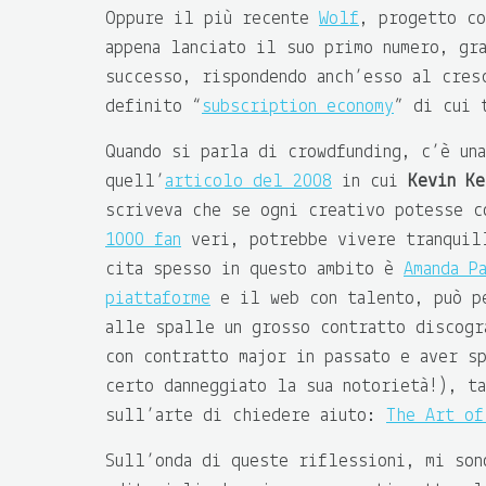
Oppure il più recente
Wolf
, progetto c
appena lanciato il suo primo numero, gra
successo, rispondendo anch’esso al cres
definito “
subscription economy
” di cui 
Quando si parla di crowdfunding, c’è un
quell’
articolo del 2008
in cui
Kevin K
scriveva che se ogni creativo potesse c
1000 fan
veri, potrebbe vivere tranquill
cita spesso in questo ambito è
Amanda P
piattaforme
e il web con talento, può pe
alle spalle un grosso contratto discogr
con contratto major in passato e aver sp
certo danneggiato la sua notorietà!), t
sull’arte di chiedere aiuto:
The Art of
Sull’onda di queste riflessioni, mi son