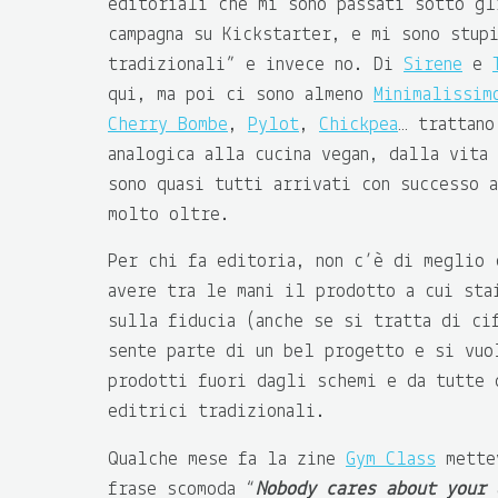
editoriali che mi sono passati sotto gl
campagna su Kickstarter, e mi sono stup
tradizionali” e invece no. Di
Sirene
e
qui, ma poi ci sono almeno
Minimalissim
Cherry Bombe
,
Pylot
,
Chickpea
… trattano
analogica alla cucina vegan, dalla vita
sono quasi tutti arrivati con successo 
molto oltre.
Per chi fa editoria, non c’è di meglio 
avere tra le mani il prodotto a cui sta
sulla fiducia (anche se si tratta di ci
sente parte di un bel progetto e si vuo
prodotti fuori dagli schemi e da tutte 
editrici tradizionali.
Qualche mese fa la zine
Gym Class
mettev
frase scomoda “
Nobody cares about your 