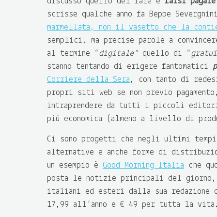
discusso quello del fare e
farsi pagare
scrisse qualche anno fa Beppe Severgnin
marmellata, non il vasetto che la conti
semplici, ma precise parole a convincer
al termine “
digitale”
quello di “
gratui
stanno tentando di erigere fantomatici
p
Corriere della Sera
, con tanto di redes
propri siti web se non previo pagamento
intraprendere da tutti i piccoli editor
più economica (almeno a livello di prod
Ci sono progetti che negli ultimi tempi
alternative e anche forme di distribuzi
un esempio è
Good Morning Italia
che quo
posta le notizie principali del giorno,
italiani ed esteri dalla sua redazione 
17,99 all’anno e € 49 per tutta la vita