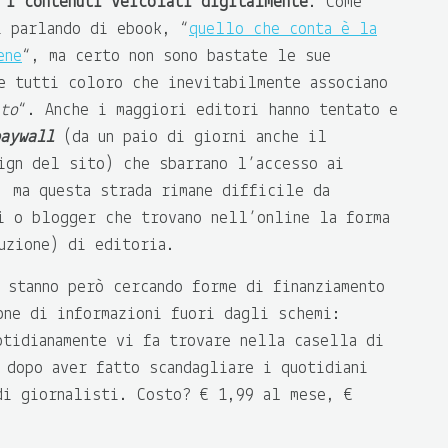
 i contenuti veicolati digitalmente
. Come
i parlando di ebook, “
quello che conta è la
ene
“, ma certo non sono bastate le sue
e tutti coloro che inevitabilmente associano
to
“. Anche i maggiori editori hanno tentato e
aywall
(da un paio di giorni anche il
ign del sito) che sbarrano l’accesso ai
, ma questa strada rimane difficile da
i o blogger che trovano nell’online la forma
uzione) di editoria.
 stanno però cercando forme di finanziamento
one di informazioni fuori dagli schemi:
tidianamente vi fa trovare nella casella di
 dopo aver fatto scandagliare i quotidiani
di giornalisti. Costo? € 1,99 al mese, €
.