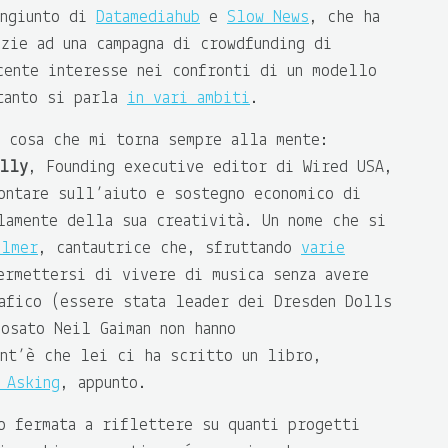
ongiunto di
Datamediahub
e
Slow News
, che ha
zie ad una campagna di crowdfunding di
cente interesse nei confronti di un modello
tanto si parla
in vari ambiti
.
a cosa che mi torna sempre alla mente:
elly
, Founding executive editor di Wired USA,
ontare sull’aiuto e sostegno economico di
amente della sua creatività. Un nome che si
almer
, cantautrice che, sfruttando
varie
rmettersi di vivere di musica senza avere
afico (essere stata leader dei Dresden Dolls
osato Neil Gaiman non hanno
ant’è che lei ci ha scritto un libro,
 Asking
, appunto.
o fermata a riflettere su quanti progetti