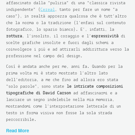
affascinato dalla “pulizia” di una “classica rivista
indipendente” (
Cereal
, tanto per fare un nome “a
caso”), in realtà apprezza qualcosa che è tutt’altro
che la norma o la tradizione (l’enfasi sul contenuto
fotografico, lo spazio bianco). E’, infatti, la
rottura
, l’insolito, il coraggio e l’
espressività
di
scelte grafiche insolite e fuori dagli schemi a
coinvolgere i più e ad attirarli addirittura verso la
professione nel campo del design.
Così è andata anche per me, anni fa. Quando per la
prima volta mi è stato mostrato l’altro lato
dell’editoria, a me che fino ad allora ero stata
“solo parole”, sono state
le intricate composizioni
tipografiche di David Carson
ad affascinarmi e a
lasciare un segno indelebile nella mia memoria,
mostrandomi come l’interpretazione letterale di un
testo in forma visiva non fosse la sola strada
percorribile.
Read More