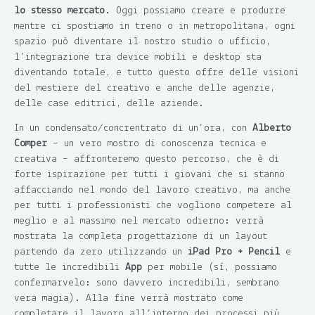
lo stesso mercato
. Oggi possiamo creare e produrre
mentre ci spostiamo in treno o in metropolitana, ogni
spazio può diventare il nostro studio o ufficio,
l’integrazione tra device mobili e desktop sta
diventando totale, e tutto questo offre delle visioni
del mestiere del creativo e anche delle agenzie,
delle case editrici, delle aziende.
In un condensato/concrentrato di un’ora, con
Alberto
Comper
– un vero mostro di conoscenza tecnica e
creativa – affronteremo questo percorso, che è di
forte ispirazione per tutti i giovani che si stanno
affacciando nel mondo del lavoro creativo, ma anche
per tutti i professionisti che vogliono competere al
meglio e al massimo nel mercato odierno: verrà
mostrata la completa progettazione di un layout
partendo da zero utilizzando un
iPad Pro + Pencil
e
tutte le incredibili
App
per mobile (sì, possiamo
confermarvelo: sono davvero incredibili, sembrano
vera magia). Alla fine verrà mostrato come
completare il lavoro all’interno dei processi più