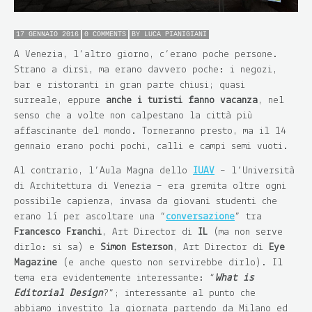
17 GENNAIO 2016
0 COMMENTS
BY
LUCA PIANIGIANI
A Venezia, l’altro giorno, c’erano poche persone.
Strano a dirsi, ma erano davvero poche: i negozi,
bar e ristoranti in gran parte chiusi; quasi
surreale, eppure
anche i turisti fanno vacanza
, nel
senso che a volte non calpestano la città più
affascinante del mondo. Torneranno presto, ma il 14
gennaio erano pochi pochi, calli e campi semi vuoti.
Al contrario, l’Aula Magna dello
IUAV
– l’Università
di Architettura di Venezia – era gremita oltre ogni
possibile capienza, invasa da giovani studenti che
erano lì per ascoltare una “
conversazione
” tra
Francesco Franchi
, Art Director di
IL
(ma non serve
dirlo: si sa) e
Simon Esterson
, Art Director di
Eye
Magazine
(e anche questo non servirebbe dirlo). Il
tema era evidentemente interessante: “
What is
Editorial Design
?”; interessante al punto che
abbiamo investito la giornata partendo da Milano ed