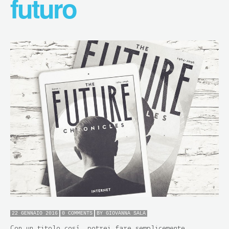
futuro
22 GENNAIO 2016
0 COMMENTS
BY
GIOVANNA SALA
Con un titolo così, potrei fare semplicemente