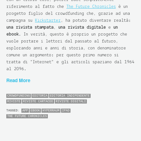
riferimento al fatto che
The Future Chronicles
è un
progetto figlio del crowdfunding che, grazie ad una
campagna su
Kickstarter
, ha potuto diventare realtà:
una rivista stampata
,
una rivista digitale
e
un
ebook
. In verità, questo è proprio un progetto che
vuole portare i lettori dal passato al futuro,
esplorando anni e anni di storia, con denominatore
comune un argomento: per questo primo numero si
tratta di “Internet” e gli articoli spaziano dal 1964
al 2096.
Read More
CROWDFUNDING
EDITORIA
EDITORIA INDIPENDENTE
RIVISTE
RIVISTE CARTACEE
RIVISTE DIGITALI
TAGGED:
APP
EBOOK
HYPERRAUM
IPAD
THE FUTURE CHRONICLES