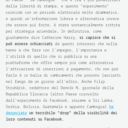
un Paese – la Cambogia – che è tra i più penalizzati
dalla libertà di stampa, e questo “esperimento”
coincide con un periodo elettorale molto drammatico,
e quindi un’informazione libera e alternativa invece
che essere più forte, è stata sostanzialmente zittita
per strategia aziendale. In definitiva, come
giustamente dice Catherine Harry,
si capisce che si
può essere schiacciati
da questi interessi che nulla
hanno a che fare con l’impegno, l’importanza e
l’utilità di quello che si pubblica su una
piattaforma che offre sempre più come alternativa
l’attivazione di inserzioni a pagamento; chi non può
farlo è in balia di cambiamenti che possono lasciarti
nel fango da un giorno all’altro. Anche Filip
Struhárik, redattore del Denník N, giornale della
Repubblica Slovacca (altro Paese coinvolto
dall’esperimento di Facebook, insieme a Sri Lanka,
Serbia, Bolivia, Guatemala e appunto Cambogia)
ha
denunciato
un terribile “drop” della visibilità dei
loro contenuti su Facebook
.