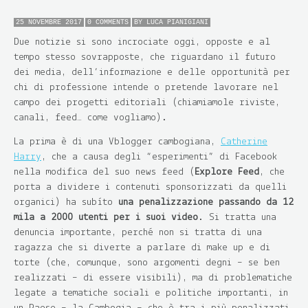
25 NOVEMBRE 2017
0 COMMENTS
BY
LUCA PIANIGIANI
Due notizie si sono incrociate oggi, opposte e al
tempo stesso sovrapposte, che riguardano il futuro
dei media, dell’informazione e delle opportunità per
chi di professione intende o pretende lavorare nel
campo dei progetti editoriali (chiamiamole riviste,
canali, feed… come vogliamo).
La prima è di una Vblogger cambogiana,
Catherine
Harry
, che a causa degli “esperimenti” di Facebook
nella modifica del suo news feed (
Explore Feed
, che
porta a dividere i contenuti sponsorizzati da quelli
organici) ha subìto
una penalizzazione passando da 12
mila a 2000 utenti per i suoi video
. Si tratta una
denuncia importante, perché non si tratta di una
ragazza che si diverte a parlare di make up e di
torte (che, comunque, sono argomenti degni – se ben
realizzati – di essere visibili), ma di problematiche
legate a tematiche sociali e politiche importanti, in