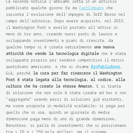
La seconda notizia l’abbiamo letta in un articolo
pubblicato qualche giorno fa da
FastCompany
che
racconta l’evoluzione dell’impegno di Jeff Bezos nel
campo dell’editoria. Dopo avere acquisito, nel 2013,
il Washington Post e averlo portato all’attivo in
meno di tre anni, creando nuovi posti di lavoro e
sviluppando investimenti e piani di crescita, da
qualche tempo si è creata naturalmente
una nuova
attività che vende la tecnologia digitale
che è stata
sviluppata proprio per rendere competitivo il mitico
quotidiano americano, e che si chiama
ArcPublishing
.
Già, perché
la cura per far rinascere il Washington
Post è stata legata alla tecnologia, al codice, alla
cultura che ha creato la stessa Amazon
. E si tratta
di soluzione che non solo è stata creata ad hoc e non
“aggregata” usando pezzi di soluzioni già esistenti,
ma viene proposta in modalità scalabile: si paga per
quello che si usa, quindi un giornale di media
dimensione paga meno di uno di grande dimensione.
Beninteso, si parla di investimenti che si posizionano
tra i 10 e i 150 mila dollari, ma il sistema