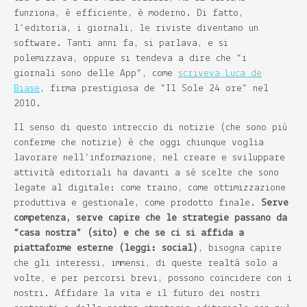
funziona, è efficiente, è moderno. Di fatto,
l’editoria, i giornali, le riviste diventano un
software. Tanti anni fa, si parlava, e si
polemizzava, oppure si tendeva a dire che “
i
giornali sono delle App
”, come
scriveva Luca de
Biase
, firma prestigiosa de “Il Sole 24 ore” nel
2010.
Il senso di questo intreccio di notizie (che sono più
conferme che
notizie
) è che oggi chiunque voglia
lavorare nell’informazione, nel creare e sviluppare
attività editoriali ha davanti a sé scelte che sono
legate al digitale: come traino, come ottimizzazione
produttiva e gestionale, come prodotto finale.
Serve
competenza, serve capire che le strategie passano da
“casa nostra” (sito) e che se ci si affida a
piattaforme esterne (leggi: social)
, bisogna capire
che gli interessi, immensi, di queste realtà solo a
volte, e per percorsi brevi, possono coincidere con i
nostri. Affidare la vita e il futuro dei nostri