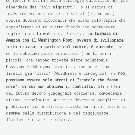
contenuti e della nostra strategia editoriale non può
dipendere dai “soli algoritmi”: o si decide di
investire economicamente sui social (e non poco),
oppure dobbiamo ricordarci che siamo solo ospiti che
approfittano di un piatto freddo che potrebbero
toglierci dalla mattina alla sera.
La formula di
Amazon con il Washington Post, ovvero di sviluppare
tutto in casa, a partire dal codice, è vincente
, ma
ce lo dobbiamo poter permettere (non fa per i
piccoli, che devono trovare altre soluzioni).
Possiamo e dobbiamo lavorare anche bene su un
livello già “basso” (WordPress e compagnia), ma
non
possiamo essere solo utenti di “scatole che fanno
cose”… di cui non abbiamo il controllo
. Gli editori
del futuro devono guadagnare coscienza, competenza,
visione tecnologica. Anche se dovessero scegliere di
pubblicare una bellissima rivista su carta… perché il
dramma della distribuzione e del raggiungere
l’audience rimane, e rimarrà.