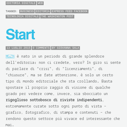
EDITORIA DIGITALE
WEB
TAGGED:
BUSINESS
EDITORIA
EXPRESS FEED FACEBOOK
TECNOLOGIA DIGITALE
THE WASHINGTON POST
Start
13 LUGLIO 2015
0 COMMENTS
BY
GIOVANNA SALA
MGZN
è nato in un periodo di grande splendore
dell’editoria: non ci credete, vero? In giro si sente
di parlare di “crisi”, di “licenziamenti”, di
“chiusure”, ma se fate attenzione, è solo un certo
tipo di mondo editoriale che sta crollando. Basta
spostare il proprio raggio di visione di qualche
grado per vedere come, invece, sia sbocciato un
rigoglioso sottobosco di riviste indipendenti
,
estremamente curate sotto ogni punto di vista –
grafico, fotografico, di stampa e contenuti – che
rendono questo settore più vivace ed interessante che
mai.