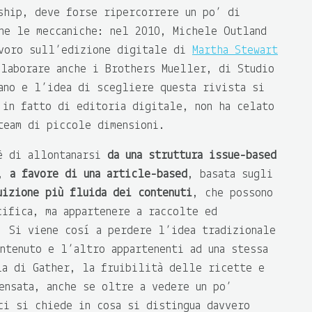
ship, deve forse ripercorrere un po’ di
ne le meccaniche: nel 2010, Michele Outland
avoro sull’edizione digitale di
Martha Stewart
llaborare anche i Brothers Mueller, di Studio
ano e l’idea di scegliere questa rivista si
 in fatto di editoria digitale, non ha celato
team di piccole dimensioni.
 è di allontanarsi
da una struttura issue-based
),
a favore di una article-based
, basata sugli
uizione più fluida dei contenuti
, che possono
cifica, ma appartenere a raccolte ed
. Si viene così a perdere l’idea tradizionale
ntenuto e l’altro appartenenti ad una stessa
la di Gather, la fruibilità delle ricette e
ensata, anche se oltre a vedere un po’
ci si chiede in cosa si distingua davvero