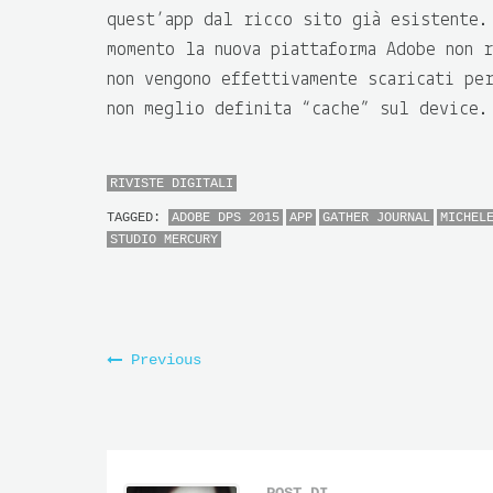
quest’app dal ricco sito già esistente.
momento la nuova piattaforma Adobe non 
non vengono effettivamente scaricati pe
non meglio definita “cache” sul device.
RIVISTE DIGITALI
TAGGED:
ADOBE DPS 2015
APP
GATHER JOURNAL
MICHEL
STUDIO MERCURY
Previous
POST DI