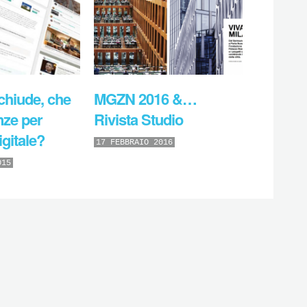
chiude, che
MGZN 2016 &…
ze per
Rivista Studio
igitale?
17 FEBBRAIO 2016
015